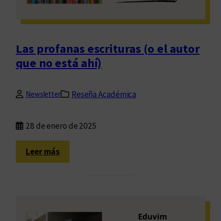
d
N
e
a
z
n
T
c
Las profanas escrituras (o el autor
o
y
que no está ahí)
u
C
r
a
l
Reseña Académica
Newsletter
o
m
28 de enero de 2025
a
r
:
Leer más
d
L
e
a
s
p
r