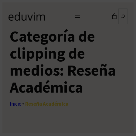
Saltar
Buscar
al
contenido
Categoría de
clipping de
medios:
Reseña
Académica
Inicio
»
Reseña Académica