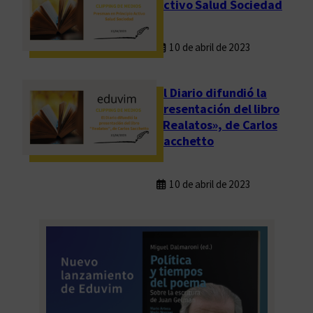
Activo Salud Sociedad
o
s
C
10 de abril de 2023
o
r
El Diario difundió la
r
presentación del libro
e
«Realatos», de Carlos
a
Sacchetto
s
10 de abril de 2023