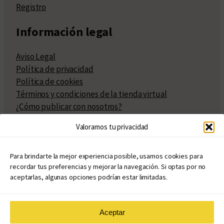
Registro
Información legal
Aviso Legal
Política de privacidad
Política de cookies
Términos y condiciones de la tienda virtual
¿Cómo publicar con nosotros?
Compra y venta de derechos
Valoramos tu privacidad
Políticas de publicación
Facturación
Políticas de coedición
Para brindarte la mejor experiencia posible, usamos cookies para
recordar tus preferencias y mejorar la navegación. Si optas por no
Atribuciones
aceptarlas, algunas opciones podrían estar limitadas.
Aceptar
© Copyright 2020 – 2026