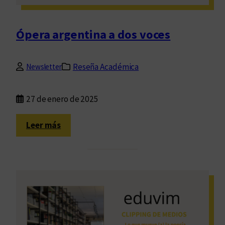
a
Ópera argentina a dos voces
Reseña Académica
Newsletter
27 de enero de 2025
:
Leer más
Ó
p
e
r
a
a
r