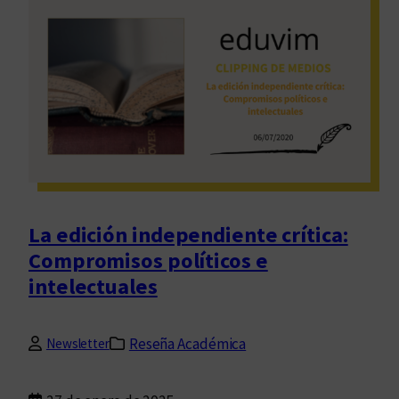
e
m
u
e
v
e
(
a
)
l
La edición independiente crítica:
a
Compromisos políticos e
p
intelectuales
o
e
s
Reseña Académica
Newsletter
í
a