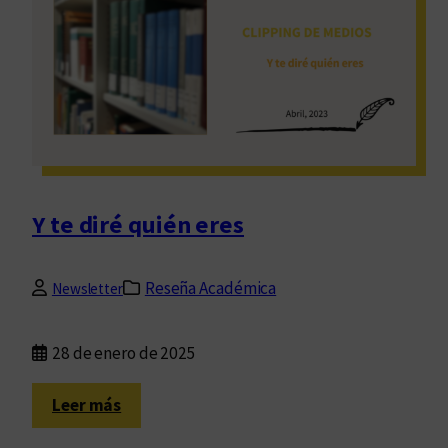
o
f
a
n
a
s
e
s
c
Y te diré quién eres
r
i
t
Reseña Académica
Newsletter
u
r
28 de enero de 2025
a
s
:
Leer más
(
Y
o