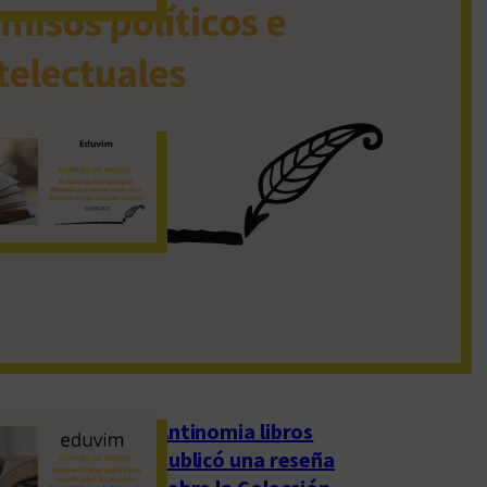
19 de noviembre de 2022
El Museo de
Antropologías
difundió la
presentación de
«¿Qué hacemos con
las cosas del pasado?»
1 de abril de 2023
Antinomia libros
publicó una reseña