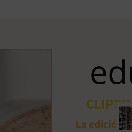
Ant
me