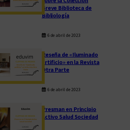
sobre la Colección
Breve Biblioteca de
Bibliología
6 de abril de 2023
Reseña de «Iluminado
artificio» en la Revista
Otra Parte
6 de abril de 2023
Presman en Principio
Activo Salud Sociedad