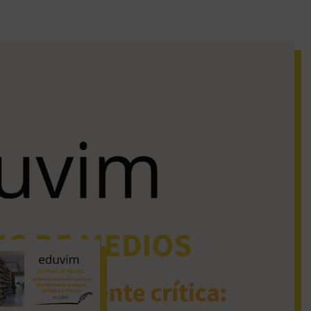
iguos clipping de
dios
La Revista Analogías
reseñó el libro Derivas
de la sangre, editado
por Eduvim