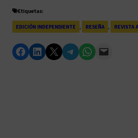
Etiquetas:
EDICIÓN INDEPENDIENTE
, 
RESEÑA
, 
REVISTA 
Compartir en Facebook
Compartir en LinkedIn
Compartir en Twitter
Compartir en Telegram
Compartir en WhatsApp
Compartir vía Email