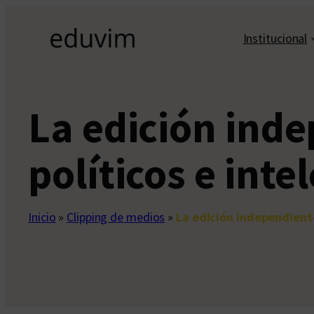
Saltar
al
Institucional
contenido
La edición ind
políticos e inte
Inicio
»
Clipping de medios
»
La edición independiente