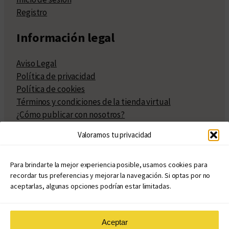
Registro
Información legal
Aviso Legal
Política de privacidad
Política de cookies
Términos y condiciones de la tienda virtual
¿Cómo publicar con nosotros?
Compra y venta de derechos
Valoramos tu privacidad
Políticas de publicación
Facturación
Políticas de coedición
Para brindarte la mejor experiencia posible, usamos cookies para
recordar tus preferencias y mejorar la navegación. Si optas por no
Atribuciones
aceptarlas, algunas opciones podrían estar limitadas.
Aceptar
© Copyright 2020 – 2026