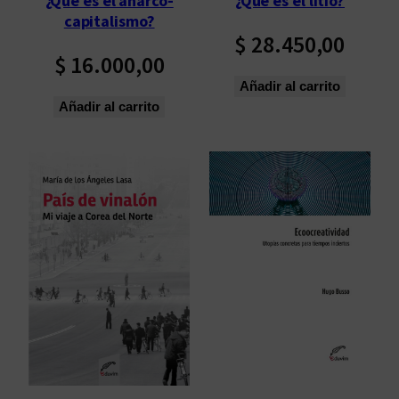
¿Qué es el anarco-
¿Qué es el litio?
ú
capitalismo?
l
$
28.450,00
t
$
16.000,00
i
Añadir al carrito
m
Añadir al carrito
o
s