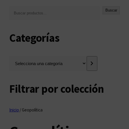
B
Buscar
u
s
c
Categorías
a
r
S
e
l
e
Filtrar por colección
c
c
i
o
Inicio
/ Geopolítica
n
a