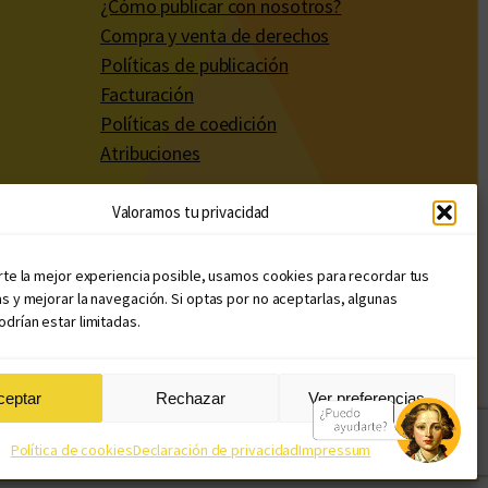
¿Cómo publicar con nosotros?
Compra y venta de derechos
Políticas de publicación
Facturación
Políticas de coedición
Atribuciones
Valoramos tu privacidad
rte la mejor experiencia posible, usamos cookies para recordar tus
s y mejorar la navegación. Si optas por no aceptarlas, algunas
drían estar limitadas.
ceptar
Rechazar
Ver preferencias
Diseño web: Llama Creativa
Política de cookies
Declaración de privacidad
Impressum