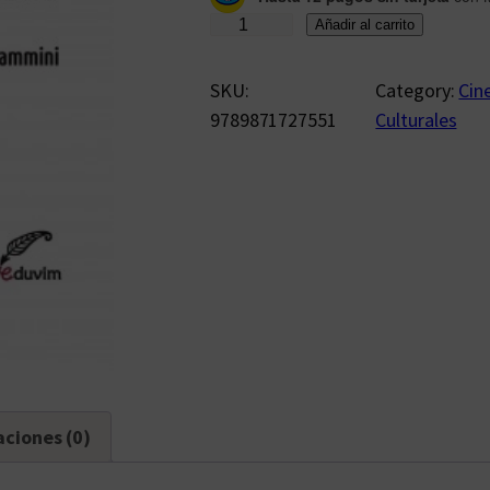
T
Añadir al carrito
e
l
SKU:
Category:
Cine
e
9789871727551
Culturales
v
i
s
i
ó
n
y
v
i
d
aciones (0)
a
c