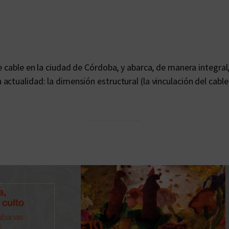
o
t
i
d
i
de cable en la ciudad de Córdoba, y abarca, de manera integr
a
actualidad: la dimensión estructural (la vinculación del cab
n
a
c
a
n
t
i
d
a
d