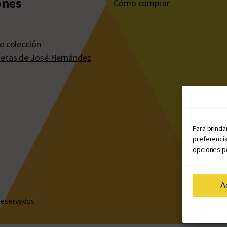
ones
Cómo comprar
e colección
etas de José Hernández
Para brinda
preferencia
opciones po
A
reservados