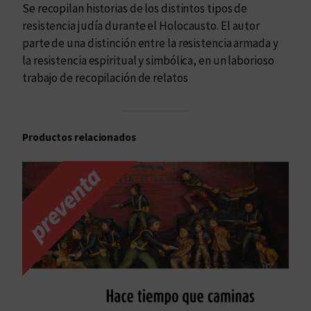
Se recopilan historias de los distintos tipos de
a
resistencia judía durante el Holocausto. El autor
s
parte de una distinción entre la resistencia armada y
t
la resistencia espiritual y simbólica, en un laborioso
i
trabajo de recopilación de relatos
n
i
e
b
Productos relacionados
l
a
s
n
a
z
i
s
c
a