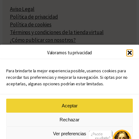
Aviso Legal
Política de privacidad
Política de cookies
Términos y condiciones de la tienda virtual
¿Cómo publicar con nosotros?
Compra y venta de derechos
Valoramos tu privacidad
Políticas de publicación
Facturación
Políticas de coedición
Para brindarte la mejor experiencia posible, usamos cookies para
recordar tus preferencias y mejorar la navegación. Si optas por no
Atribuciones
aceptarlas, algunas opciones podrían estar limitadas.
Aceptar
© Copyright 2020 – 2026
Rechazar
eduvim.com.ar
| Todos los derechos reservados
Ver preferencias