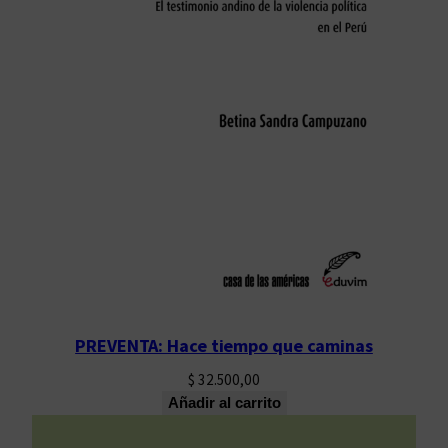
n
t
i
d
a
d
PREVENTA: Hace tiempo que caminas
$
32.500,00
Añadir al carrito