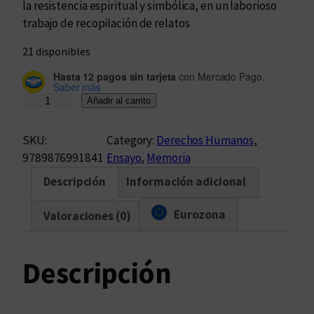
la resistencia espiritual y simbólica, en un laborioso
trabajo de recopilación de relatos
21 disponibles
Hasta 12 pagos sin tarjeta
con Mercado Pago.
Saber más
R
Añadir al carrito
e
s
SKU:
Category:
Derechos Humanos
, 
p
9789876991841
Ensayo
, 
Memoria
l
Descripción
Información adicional
a
n
Eurozona
Valoraciones (0)
d
o
r
Descripción
e
n
l