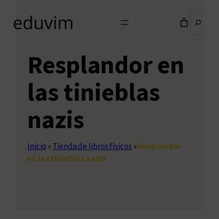
Buscar
Resplandor en
las tinieblas
nazis
Inicio
»
Tienda de libros físicos
»
Resplandor
en las tinieblas nazis