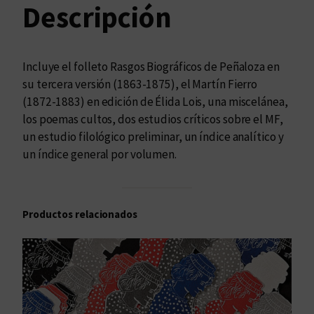
e
Descripción
t
a
s
Incluye el folleto Rasgos Biográficos de Peñaloza en
J
su tercera versión (1863-1875), el Martín Fierro
o
(1872-1883) en edición de Élida Lois, una miscelánea,
s
los poemas cultos, dos estudios críticos sobre el MF,
é
un estudio filológico preliminar, un índice analítico y
H
un índice general por volumen.
e
r
n
Productos relacionados
á
n
d
e
z
V