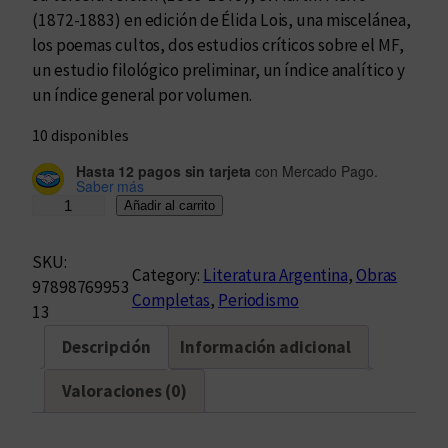
(1872-1883) en edición de Élida Lois, una miscelánea,
los poemas cultos, dos estudios críticos sobre el MF,
un estudio filológico preliminar, un índice analítico y
un índice general por volumen.
10 disponibles
Hasta 12 pagos sin tarjeta
con Mercado Pago.
Saber más
O
Añadir al carrito
b
r
SKU:
Category:
Literatura Argentina
, 
Obras
a
97898769953
Completas
, 
Periodismo
s
13
C
Descripción
Información adicional
o
m
Valoraciones (0)
p
l