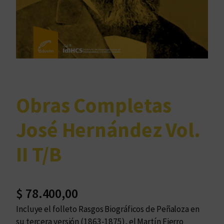
Obras Completas
José Hernández Vol.
II T/B
$
78.400,00
Incluye el folleto Rasgos Biográficos de Peñaloza en
su tercera versión (1863-1875), el Martín Fierro