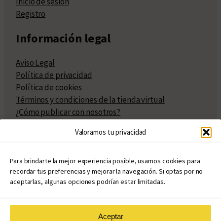
Inicio de sesión
Registro
Información legal
Aviso Legal
Política de privacidad
Política de cookies
Términos y condiciones de la tienda virtual
¿Cómo publicar con nosotros?
Compra y venta de derechos
Valoramos tu privacidad
Políticas de publicación
Facturación
Políticas de coedición
Para brindarte la mejor experiencia posible, usamos cookies para
recordar tus preferencias y mejorar la navegación. Si optas por no
Atribuciones
aceptarlas, algunas opciones podrían estar limitadas.
Aceptar