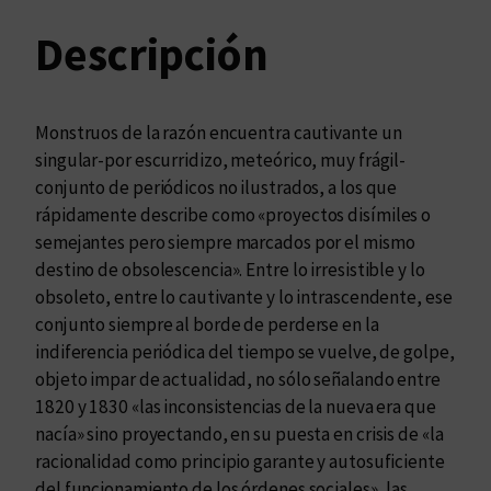
o
s
Descripción
d
e
l
Monstruos de la razón encuentra cautivante un
a
singular-por escurridizo, meteórico, muy frágil-
r
conjunto de periódicos no ilustrados, a los que
a
rápidamente describe como «proyectos disímiles o
z
semejantes pero siempre marcados por el mismo
ó
destino de obsolescencia». Entre lo irresistible y lo
n
obsoleto, entre lo cautivante y lo intrascendente, ese
c
conjunto siempre al borde de perderse en la
a
indiferencia periódica del tiempo se vuelve, de golpe,
n
objeto impar de actualidad, no sólo señalando entre
t
1820 y 1830 «las inconsistencias de la nueva era que
i
nacía» sino proyectando, en su puesta en crisis de «la
d
racionalidad como principio garante y autosuficiente
a
del funcionamiento de los órdenes sociales», las