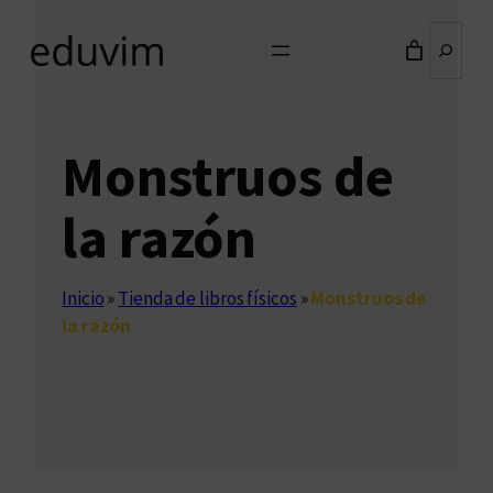
Buscar
Monstruos de
la razón
Inicio
»
Tienda de libros físicos
»
Monstruos de
la razón