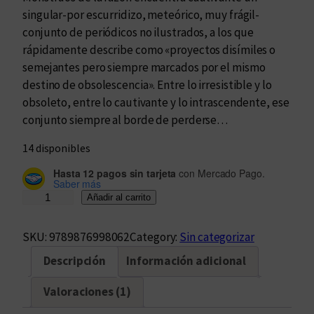
singular-por escurridizo, meteórico, muy frágil-
conjunto de periódicos no ilustrados, a los que
rápidamente describe como «proyectos disímiles o
semejantes pero siempre marcados por el mismo
destino de obsolescencia». Entre lo irresistible y lo
obsoleto, entre lo cautivante y lo intrascendente, ese
conjunto siempre al borde de perderse…
14 disponibles
Hasta 12 pagos sin tarjeta
con Mercado Pago.
Saber más
M
Añadir al carrito
o
n
SKU:
9789876998062
Category:
Sin categorizar
s
Descripción
Información adicional
t
r
Valoraciones (1)
u