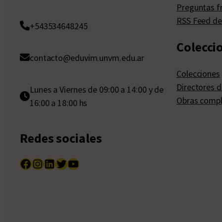
Preguntas f
RSS Feed de
+543534648245
Colecci
contacto@eduvim.unvm.edu.ar
Colecciones
Directores d
Lunes a Viernes de 09:00 a 14:00 y de
Obras compl
16:00 a 18:00 hs
Redes sociales
Facebook
Instagram
LinkedIn
Twitter
YouTube