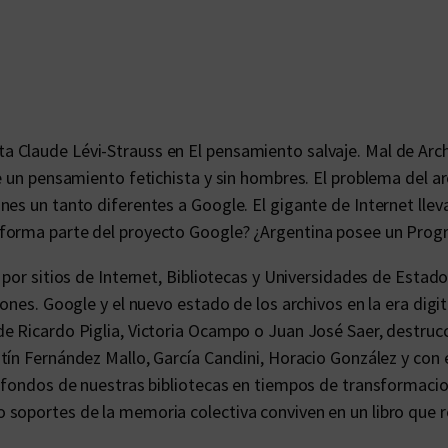
a Claude Lévi-Strauss en El pensamiento salvaje. Mal de Arc
de un pensamiento fetichista y sin hombres. El problema del a
es un tanto diferentes a Google. El gigante de Internet llev
forma parte del proyecto Google? ¿Argentina posee un Progr
 por sitios de Internet, Bibliotecas y Universidades de Estad
ones. Google y el nuevo estado de los archivos en la era digita
 Ricardo Piglia, Victoria Ocampo o Juan José Saer, destrucci
ín Fernández Mallo, García Canclini, Horacio González y con e
e fondos de nuestras bibliotecas en tiempos de transformacio
soportes de la memoria colectiva conviven en un libro que re