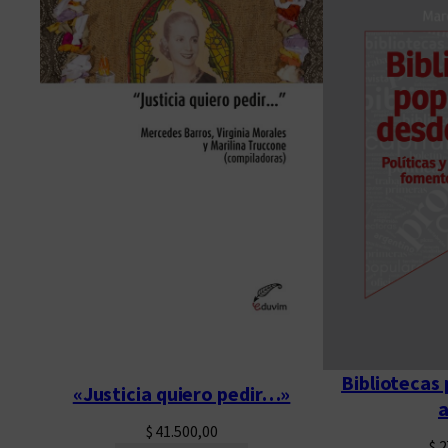
Bibliotecas
«Justicia quiero pedir…»
a
$
41.500,00
$
2