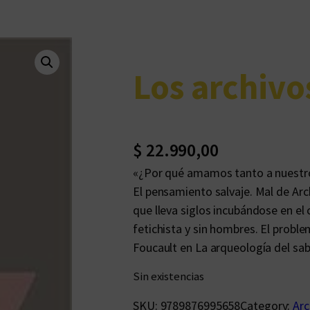
Los archivo
$
22.990,00
«¿Por qué amamos tanto a nuestro
El pensamiento salvaje. Mal de Ar
que lleva siglos incubándose en el
fetichista y sin hombres. El probl
Foucault en La arqueología del s
Sin existencias
SKU:
9789876995658
Category:
Arc