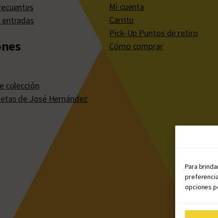
Mi cuenta
recuentes
Carrito
 entradas
Pick-Up Puntos de retiro
ones
Cómo comprar
e colección
etas de José Hernández
Para brinda
preferencia
opciones po