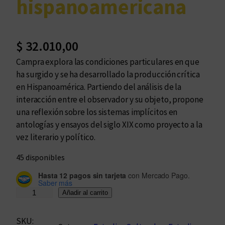
hispanoamericana
$
32.010,00
Campra explora las condiciones particulares en que
ha surgido y se ha desarrollado la producción crítica
en Hispanoamérica. Partiendo del análisis de la
interacción entre el observador y su objeto, propone
una reflexión sobre los sistemas implícitos en
antologías y ensayos del siglo XIX como proyecto a la
vez literario y político.
45 disponibles
Hasta 12 pagos sin tarjeta
con Mercado Pago.
Saber más
I
Añadir al carrito
t
i
SKU: