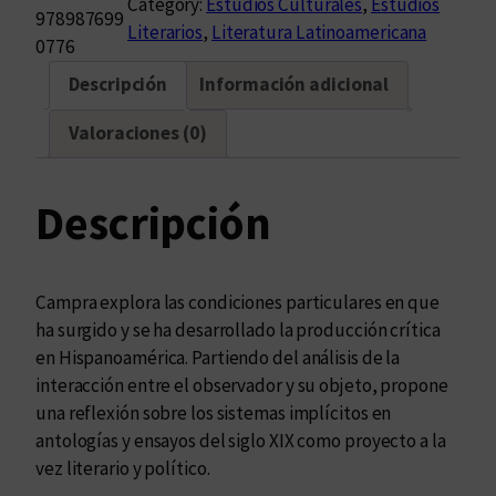
Category:
Estudios Culturales
, 
Estudios
n
978987699
Literarios
, 
Literatura Latinoamericana
e
0776
r
Descripción
Información adicional
a
r
Valoraciones (0)
i
o
s
Descripción
e
n
l
Campra explora las condiciones particulares en que
a
ha surgido y se ha desarrollado la producción crítica
c
en Hispanoamérica. Partiendo del análisis de la
r
interacción entre el observador y su objeto, propone
í
una reflexión sobre los sistemas implícitos en
t
antologías y ensayos del siglo XIX como proyecto a la
i
vez literario y político.
c