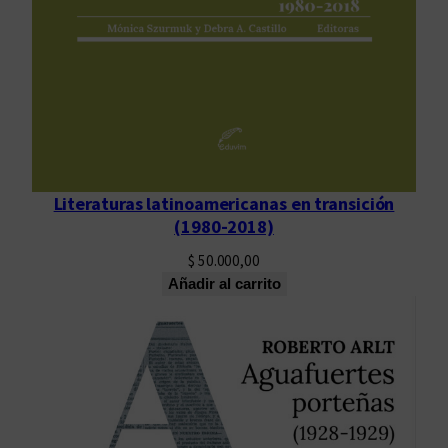
a
n
t
i
d
a
d
Literaturas latinoamericanas en transición
(1980-2018)
$
50.000,00
Añadir al carrito