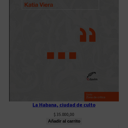
a
n
t
i
d
a
d
La Habana, ciudad de culto
$
35.000,00
Añadir al carrito