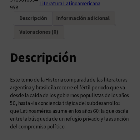
Literatura Latinoamericana
o
958
r
Descripción
Información adicional
i
a
Valoraciones (0)
c
o
m
Descripción
p
a
r
Este tomo de la Historia comparada de las literaturas
a
argentina y brasileña recorre el fértil periodo que va
d
desde la caída de los gobiernos populistas de los años
a
50, hasta «la conciencia trágica del subdesarrollo»
d
que Latinoamérica asume en los años 60: la que oscila
e
entre la búsqueda de un refugio privado y la asunción
l
del compromiso político.
a
s