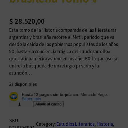
$
28.520,00
Este tomo de la Historia comparada de las literaturas
argentina y brasileña recorre el fértil periodo que va
desde la caída de los gobiernos populistas de los años
50, hasta «la conciencia trágica del subdesarrollo»
que Latinoamérica asume en los años 60: la que oscila
entre la búsqueda de un refugio privado y la
asunción…
27 disponibles
Hasta 12 pagos sin tarjeta
con Mercado Pago.
Saber más
H
Añadir al carrito
i
s
SKU:
Category:
Estudios Literarios
, 
Historia
, 
t
9789876994