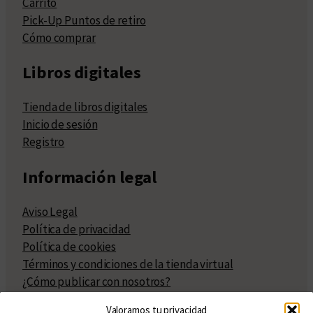
Carrito
Pick-Up Puntos de retiro
Cómo comprar
Libros digitales
Tienda de libros digitales
Inicio de sesión
Registro
Información legal
Aviso Legal
Política de privacidad
Política de cookies
Términos y condiciones de la tienda virtual
¿Cómo publicar con nosotros?
Compra y venta de derechos
Valoramos tu privacidad