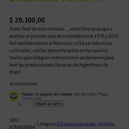
$
29.100,00
Tomo final de esta Historia…, este libro se ocupa a
analizar el período que se extiende entre 1970 y 2010.
Del neoliberalismo al Mercosur: crítica e industrias
culturales, son los ejes principales en los que los
textos que integran este volumen se detienen para
leer las producciones literarias de Argentina y de
Brasil
20 disponibles
Hasta 12 pagos sin tarjeta
con Mercado Pago.
Saber más
H
Añadir al carrito
i
s
SKU:
Category:
Estudios Literarios
, 
Historia
, 
t
9789876994