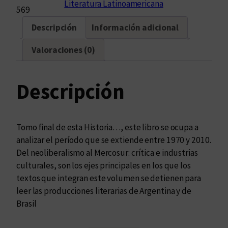
Literatura Latinoamericana
o
569
r
Descripción
Información adicional
i
a
Valoraciones (0)
c
o
m
Descripción
p
a
r
Tomo final de esta Historia…, este libro se ocupa a
a
analizar el período que se extiende entre 1970 y 2010.
d
Del neoliberalismo al Mercosur: crítica e industrias
a
culturales, son los ejes principales en los que los
d
textos que integran este volumen se detienen para
e
leer las producciones literarias de Argentina y de
l
Brasil
a
s