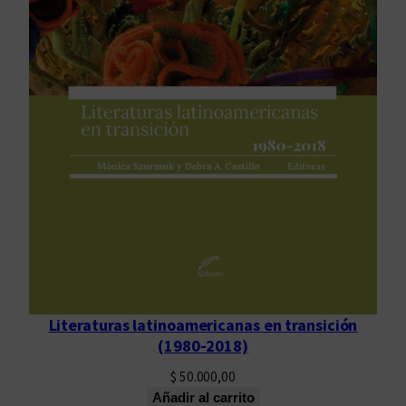
c
a
n
t
i
d
a
d
Literaturas latinoamericanas en transición
(1980-2018)
$
50.000,00
Añadir al carrito