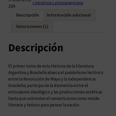
Literatura Latinoamericana
o
289
r
Descripción
Información adicional
i
a
Valoraciones (1)
c
o
m
Descripción
p
a
r
El primer tomo de esta Historia de la literatura
a
Argentina y Brasileña abarca el paralelismo histórico
d
entre la Revolución de Mayo y la Independencia
a
brasileña; participa de la disimetría entre el
d
entusiasmo ideológico y las producciones estéticas
e
hasta que sobrevino el romanticismo como molde
l
literario y teórico para pensar la nación.
a
s