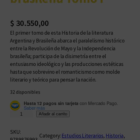
$
30.550,00
El primer tomo de esta Historia de la literatura
Argentina y Brasileña abarca el paralelismo histórico
entre la Revolución de Mayo y la Independencia
brasileña; participa de la disimetría entre el
entusiasmo ideológico y las producciones estéticas
hasta que sobrevino el romanticismo como molde
literario y teórico para pensar la nación.
32 disponibles
Hasta 12 pagos sin tarjeta
con Mercado Pago.
Saber más
H
Añadir al carrito
i
s
SKU:
Category:
Estudios Literarios
, 
Historia
, 
t
9789876993