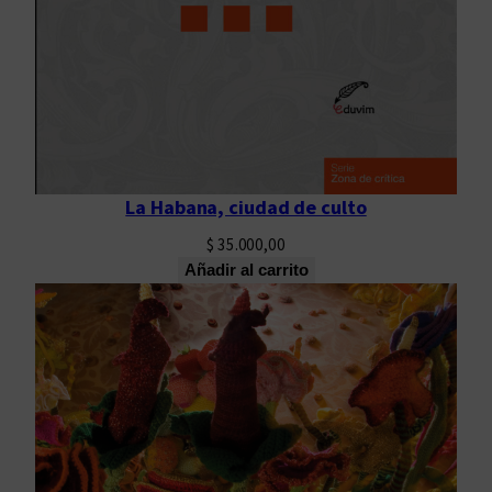
n
a
y
b
r
a
s
La Habana, ciudad de culto
i
l
$
35.000,00
e
Añadir al carrito
ñ
a
T
o
m
o
I
c