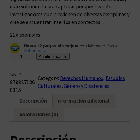
este volumen busca capturar perspectivas de
investigadores que provienen de diversas disciplinas y
que se encuentran insertos en contextos …
21 disponibles
Hasta 12 pagos sin tarjeta
con Mercado Pago.
Saber más
G
Añadir al carrito
é
n
SKU:
Category:
Derechos Humanos
, 
Estudios
e
978987186
Culturales
, 
Género y Disidencias
r
8315
o
Descripción
Información adicional
,
R
Valoraciones (0)
a
z
a
Descripción