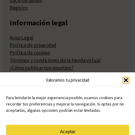
Inicio de sesión
Registro
Información legal
Aviso Legal
Política de privacidad
Política de cookies
Términos y condiciones de la tienda virtual
¿Cómo publicar con nosotros?
Compra y venta de derechos
Valoramos tu privacidad
Políticas de publicación
Facturación
Políticas de coedición
Para brindarte la mejor experiencia posible, usamos cookies para
recordar tus preferencias y mejorar la navegación. Si optas por no
Atribuciones
aceptarlas, algunas opciones podrían estar limitadas.
Aceptar