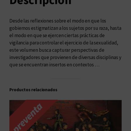
y
P
o
Desde las reflexiones sobre el modo en que los
d
gobiernos estigmatizan a los sujetos por su raza, hasta
e
el modo en que se ejercen ciertas prácticas de
r
vigilancia para controlar el ejercicio de la sexualidad,
c
este volumen busca capturar perspectivas de
a
investigadores que provienen de diversas disciplinas y
n
que se encuentran insertos en contextos …
t
i
d
Productos relacionados
a
d