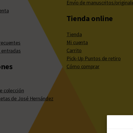
Envío de manuscritos/original
enta
Tienda online
Tienda
Mi cuenta
recuentes
Carrito
 entradas
Pick-Up Puntos de retiro
ones
Cómo comprar
e colección
etas de José Hernández