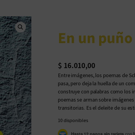
En un puño
$
16.010,00
Entre imágenes, los poemas de Sch
pasa, pero deja la huella de un co
construye con palabras como los im
poemas se arman sobre imágenes co
transitorias. Es el deleite de su esti
10 disponibles
Hasta 12 pagos sin tarjeta
con 