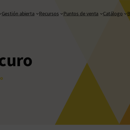
Gestión abierta
Recursos
Puntos de venta
Catálogo
B
curo
ro