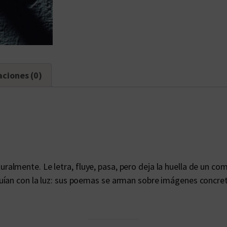
n
t
i
d
a
d
aciones (0)
lmente. Le letra, fluye, pasa, pero deja la huella de un co
ían con la luz: sus poemas se arman sobre imágenes concretas