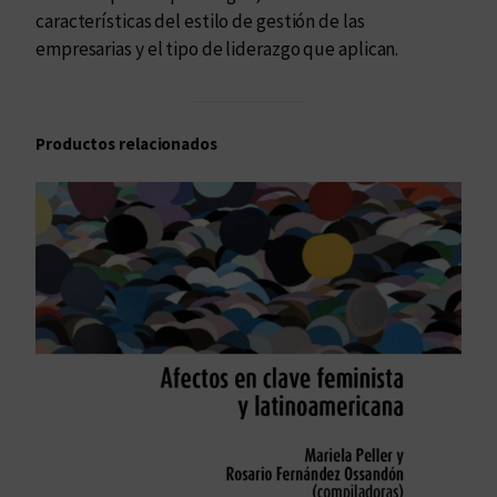
e
características del estilo de gestión de las
m
empresarias y el tipo de liderazgo que aplican.
p
r
e
Productos relacionados
s
a
r
i
a
l
c
a
n
t
i
d
a