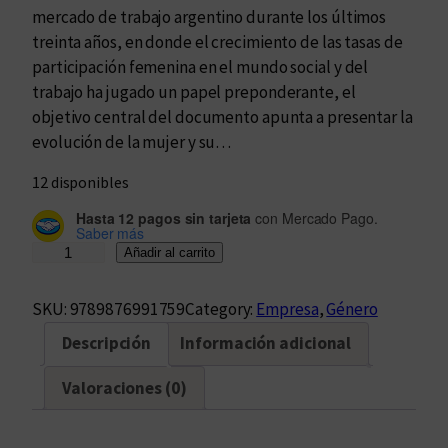
mercado de trabajo argentino durante los últimos
treinta años, en donde el crecimiento de las tasas de
participación femenina en el mundo social y del
trabajo ha jugado un papel preponderante, el
objetivo central del documento apunta a presentar la
evolución de la mujer y su…
12 disponibles
Hasta 12 pagos sin tarjeta
con Mercado Pago.
Saber más
E
Añadir al carrito
l
g
SKU:
9789876991759
Category:
Empresa
, 
Género
é
Descripción
Información adicional
n
e
Valoraciones (0)
r
o