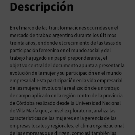
f
Descripción
e
m
e
En el marco de las transformaciones ocurridas en el
n
mercado de trabajo argentino durante los últimos
i
treinta años, en donde el crecimiento de las tasas de
n
participación femenina en el mundo social y del
o
trabajo ha jugado un papel preponderante, el
y
objetivo central del documento apunta a presentar la
l
evolución de la mujer y su participación en el mundo
a
empresarial. Esta participación en la vida empresarial
g
de las mujeres involucra la realización de un trabajo
e
de campo aplicado en la región centro de la provincia
s
de Córdoba realizado desde la Universidad Nacional
t
de Villa María que, a nivel exploratorio, analiza las
i
características de las mujeres en la gerencia de las
ó
empresas locales y regionales, el clima organizacional
n
de las empresas que dirigen, como así también las