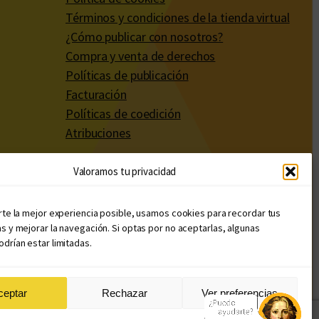
Términos y condiciones de la tienda virtual
¿Cómo publicar con nosotros?
Compra y venta de derechos
Políticas de publicación
Facturación
Políticas de coedición
Atribuciones
Valoramos tu privacidad
rte la mejor experiencia posible, usamos cookies para recordar tus
s y mejorar la navegación. Si optas por no aceptarlas, algunas
drían estar limitadas.
ceptar
Rechazar
Ver preferencias
Diseño web: Llama Creativa