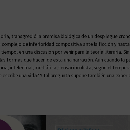
n
t
i
d
a
storia, transgredió la premisa biológica de un despliegue cron
d
omplejo de inferioridad compositiva ante la ficción y hasta p
empo, en una discusión por venir para la teoría literaria. Si
las formas que hacen de esta una narración. Aun cuando la p
raria, intelectual, mediática, sensacionalista, según el tempe
e escribe una vida? Y tal pregunta supone también una experi