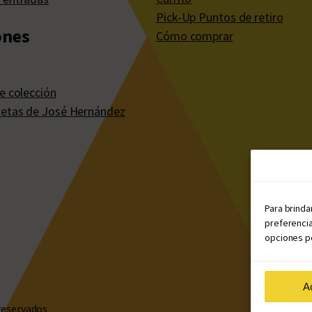
Pick-Up Puntos de retiro
ones
Cómo comprar
e colección
etas de José Hernández
Para brinda
preferencia
opciones po
A
reservados