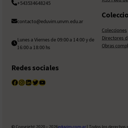
+543534648245
Colecci
contacto@eduvim.unvm.edu.ar
Colecciones
Directores d
Lunes a Viernes de 09:00 a 14:00 y de
Obras compl
16:00 a 18:00 hs
Redes sociales
Facebook
Instagram
LinkedIn
Twitter
YouTube
© Copyright 2020 – 2026
eduvim.com.ar
| Todos los derechos 