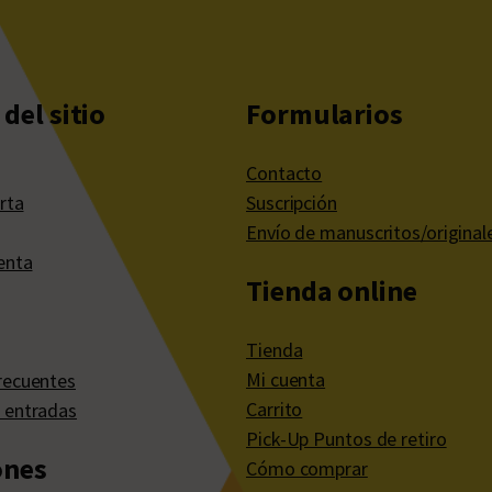
del sitio
Formularios
Contacto
rta
Suscripción
Envío de manuscritos/original
enta
Tienda online
Tienda
Mi cuenta
recuentes
Carrito
 entradas
Pick-Up Puntos de retiro
ones
Cómo comprar