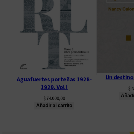
Un destin
Aguafuertes porteñas 1928-
1929. Vol I
$
4
Añadir
$
74.000,00
Añadir al carrito