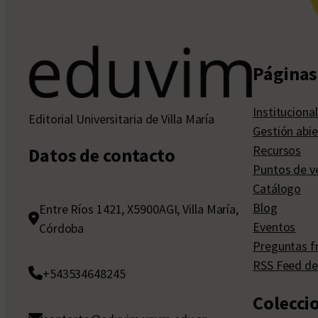
Páginas 
Institucional
Editorial Universitaria de Villa María
Gestión abie
Recursos
Datos de contacto
Puntos de v
Catálogo
Blog
Entre Ríos 1421, X5900AGI, Villa María,
Eventos
Córdoba
Preguntas f
RSS Feed de
+543534648245
Colecci