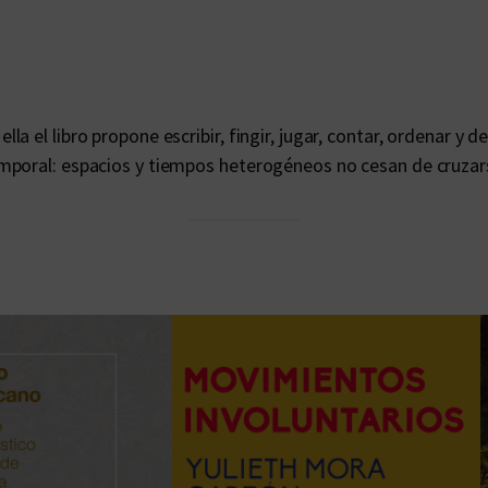
l
a
t
i
n
 el libro propone escribir, fingir, jugar, contar, ordenar y d
o
mporal: espacios y tiempos heterogéneos no cesan de cruzars
a
m
e
r
i
c
a
n
a
s
c