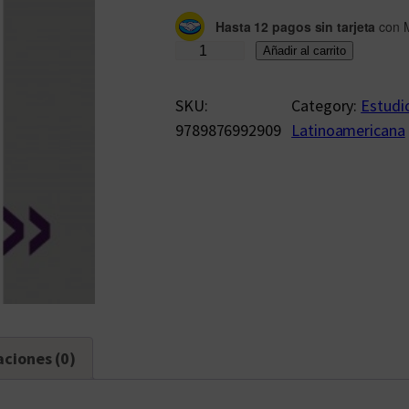
Hasta 12 pagos sin tarjeta
con 
A
Añadir al carrito
r
c
SKU:
Category:
Estudio
h
9789876992909
Latinoamericana
i
f
i
l
o
l
o
g
í
aciones (0)
a
s