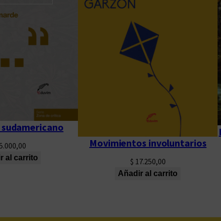
a
n
t
i
d
a
d
o sudamericano
Movimientos involuntarios
5.000,00
 al carrito
$
17.250,00
Añadir al carrito