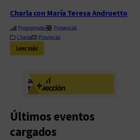
Charla con María Teresa Andruetto
Programado
Presencial
Charla
Provincial
:
Leer más
C
h
a
r
l
a
c
o
Últimos eventos
n
M
cargados
a