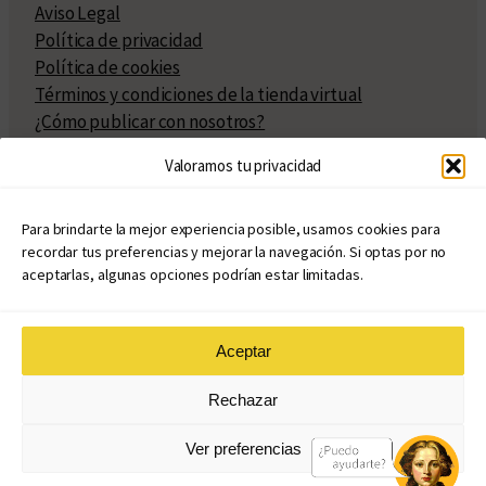
Aviso Legal
Política de privacidad
Política de cookies
Términos y condiciones de la tienda virtual
¿Cómo publicar con nosotros?
Compra y venta de derechos
Valoramos tu privacidad
Políticas de publicación
Facturación
Políticas de coedición
Para brindarte la mejor experiencia posible, usamos cookies para
recordar tus preferencias y mejorar la navegación. Si optas por no
Atribuciones
aceptarlas, algunas opciones podrían estar limitadas.
Aceptar
© Copyright 2020 – 2026
Rechazar
eduvim.com.ar
| Todos los derechos reservados
Ver preferencias
Diseño web: Llama Creativa