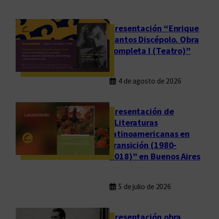
r
í
a
Presentación “Enrique
T
Santos Discépolo. Obra
completa I (Teatro)”
e
r
e
4 de agosto de 2026
s
a
Presentación de
A
“Literaturas
n
latinoamericanas en
d
transición (1980-
r
2018)” en Buenos Aires
u
e
t
5 de julio de 2026
t
o
Presentación obra