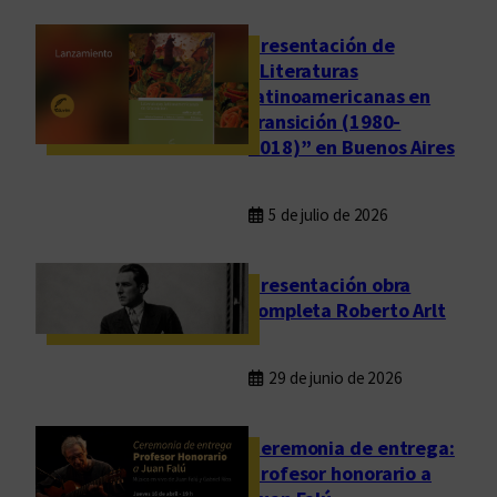
a
o
Presentación de
A
l
“Literaturas
n
o
latinoamericanas en
d
g
transición (1980-
r
í
2018)” en Buenos Aires
u
a
e
»
t
5 de julio de 2026
,
t
d
o
e
Presentación obra
A
completa Roberto Arlt
l
e
29 de junio de 2026
j
a
n
Ceremonia de entrega:
d
Profesor honorario a
r