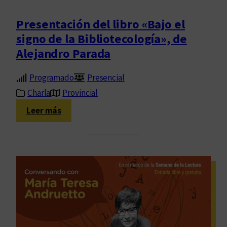
,
s
d
o
Presentación del libro «Bajo el
e
b
signo de la Bibliotecología», de
S
r
u
Alejandro Parada
e
s
“
a
Programado
Presencial
¡
n
E
Charla
Provincial
a
s
:
Leer más
A
t
P
g
a
r
u
f
e
a
e
s
d
n
e
!
n
”
t
,
a
d
c