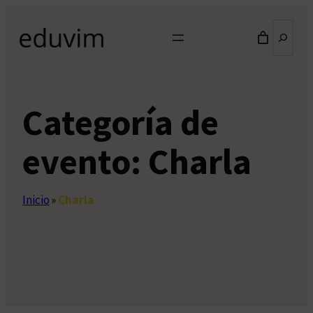
Saltar
Buscar
al
contenido
Categoría de
evento:
Charla
Inicio
»
Charla