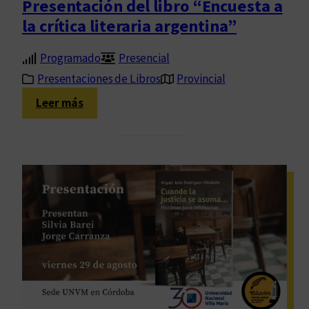
Presentación del libro “Encuesta a
”
l
la crítica literaria argentina”
l
i
Programado
Presencial
b
Presentaciones de Libros
Provincial
r
o
:
Leer más
“
P
C
r
ó
e
r
s
d
e
o
n
b
t
a
a
:
c
c
i
i
ó
u
n