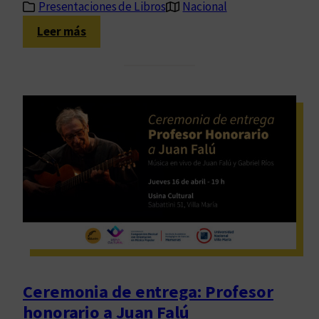
Presentaciones de Libros
Nacional
:
Leer más
P
r
e
s
e
n
t
a
c
i
ó
n
“
E
Ceremonia de entrega: Profesor
n
honorario a Juan Falú
r