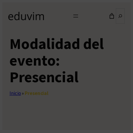
Saltar
Buscar
al
contenido
Modalidad del
evento:
Presencial
Inicio
»
Presencial