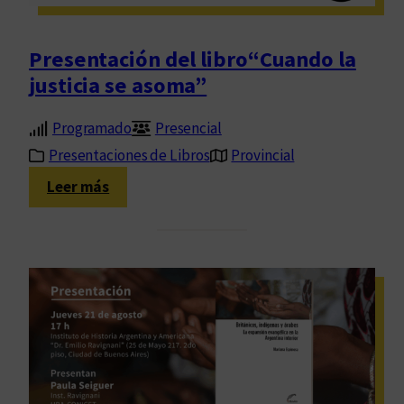
d
d
a
e
Presentación del libro“Cuando la
d
l
justicia se asoma”
y
l
c
i
Programado
Presencial
o
b
m
Presentaciones de Libros
Provincial
r
u
o
:
Leer más
n
“
P
i
E
r
d
n
e
a
c
s
d
u
e
”
e
n
s
t
t
a
a
c