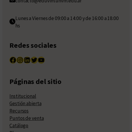
contacto@eduvim.unvm.edu.ar
Lunes a Viernes de 09:00 a 14:00 y de 16:00 a 18:00
hs
Redes sociales
Facebook
Instagram
LinkedIn
Twitter
YouTube
Páginas del sitio
Institucional
Gestión abierta
Recursos
Puntos de venta
Catálogo