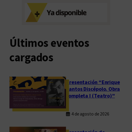
e
s
e
n
t
a
Últimos eventos
c
i
cargados
ó
n
o
b
Presentación “Enrique
r
Santos Discépolo. Obra
completa I (Teatro)”
a
c
o
4 de agosto de 2026
m
p