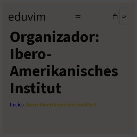
Saltar
Buscar
al
contenido
Organizador:
Ibero-
Amerikanisches
Institut
Inicio
»
Ibero-Amerikanisches Institut