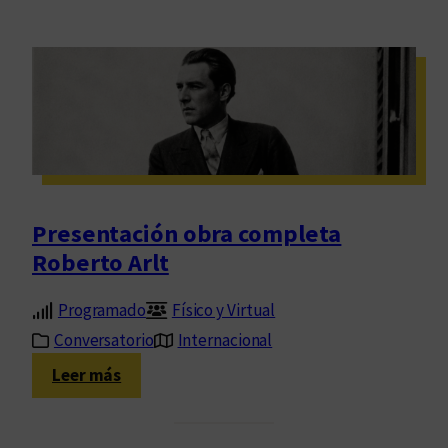
Presentación obra completa
Roberto Arlt
Programado
Físico y Virtual
Conversatorio
Internacional
:
Leer más
P
r