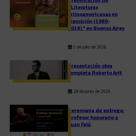
Presentación de
l
“Literaturas
e
latinoamericanas en
t
transición (1980-
a
2018)” en Buenos Aires
R
o
b
5 de julio de 2026
e
r
Presentación obra
t
completa Roberto Arlt
o
A
29 de junio de 2026
r
l
t
Ceremonia de entrega:
Profesor honorario a
Juan Falú