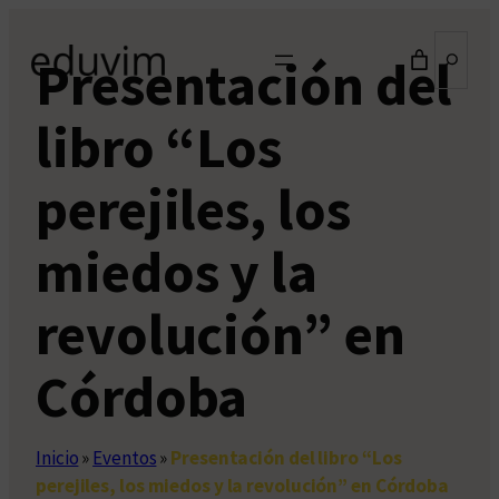
Saltar
Buscar
al
Presentación del
contenido
libro “Los
perejiles, los
miedos y la
revolución” en
Córdoba
Inicio
»
Eventos
»
Presentación del libro “Los
perejiles, los miedos y la revolución” en Córdoba