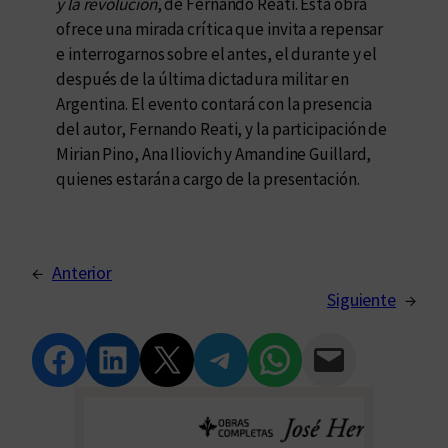
y la revolución
, de Fernando Reati. Esta obra
ofrece una mirada crítica que invita a repensar
e interrogarnos sobre el antes, el durante y el
después de la última dictadura militar en
Argentina. El evento contará con la presencia
del autor, Fernando Reati, y la participación de
Mirian Pino, Ana Iliovich y Amandine Guillard,
quienes estarán a cargo de la presentación.
←
Anterior
Siguiente
→
Compartir en Facebook
Compartir en LinkedIn
Compartir en Twitter
Compartir en Telegram
Compartir en WhatsApp
Compartir vía Email