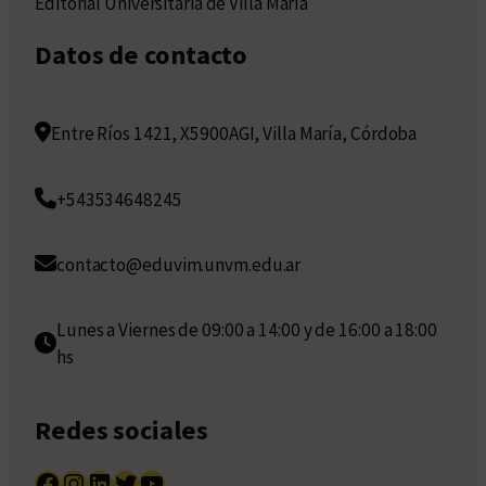
Editorial Universitaria de Villa María
Datos de contacto
Entre Ríos 1421, X5900AGI, Villa María, Córdoba
+543534648245
contacto@eduvim.unvm.edu.ar
Lunes a Viernes de 09:00 a 14:00 y de 16:00 a 18:00
hs
Redes sociales
Facebook
Instagram
LinkedIn
Twitter
YouTube