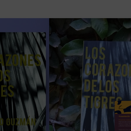
Úl
ca