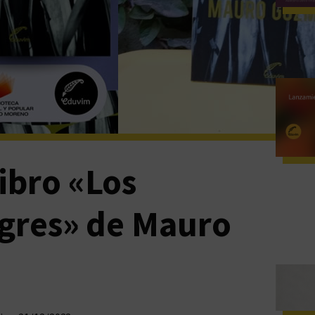
ibro «Los
igres» de Mauro