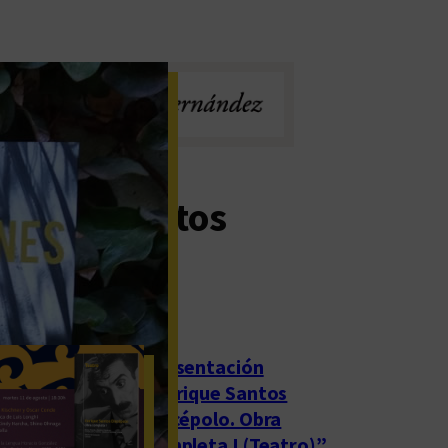
timos eventos
rgados
Presentación
“Enrique Santos
Discépolo. Obra
completa I (Teatro)”