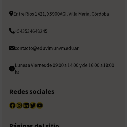
Entre Ríos 1421, X5900AGI, Villa María, Córdoba
+543534648245
contacto@eduvim.unvm.edu.ar
Lunes a Viernes de 09:00 a 14:00 y de 16:00 a 18:00
hs
Redes sociales
Facebook
Instagram
LinkedIn
Twitter
YouTube
Páginas del sitio