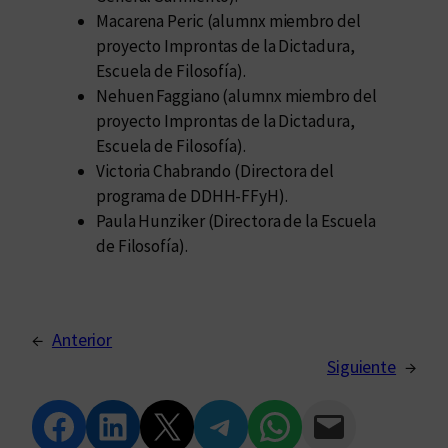
Macarena Peric (alumnx miembro del
proyecto Improntas de la Dictadura,
Escuela de Filosofía).
Nehuen Faggiano (alumnx miembro del
proyecto Improntas de la Dictadura,
Escuela de Filosofía).
Victoria Chabrando (Directora del
programa de DDHH-FFyH).
Paula Hunziker (Directora de la Escuela
de Filosofía).
←
Anterior
Siguiente
→
Compartir en Facebook
Compartir en LinkedIn
Compartir en Twitter
Compartir en Telegram
Compartir en WhatsApp
Compartir vía Email