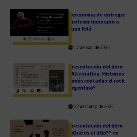
Ceremonia de entrega:
Profesor honorario a
Juan Falú
12 de abril de 2026
Presentación del libro
“Alternativa. Historias
jamás contadas el rock
argentino”
22 de marzo de 2026
Presentación del libro
“¿Qué es el litio?” en