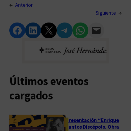
←
Anterior
Siguiente
→
Compartir en Facebook
Compartir en LinkedIn
Compartir en Twitter
Compartir en Telegram
Compartir en WhatsApp
Compartir vía Email
Últimos eventos
cargados
Presentación “Enrique
Santos Discépolo. Obra