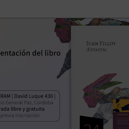
Úl
ca