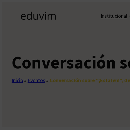
Saltar
al
Institucional
contenido
Conversación so
Inicio
»
Eventos
»
Conversación sobre “¡Estafen!”, de