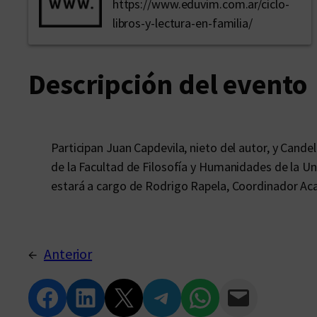
https://www.eduvim.com.ar/ciclo-
libros-y-lectura-en-familia/
Descripción del evento
Participan Juan Capdevila, nieto del autor, y Cande
de la Facultad de Filosofía y Humanidades de la U
estará a cargo de Rodrigo Rapela, Coordinador A
←
Anterior
Compartir en Facebook
Compartir en LinkedIn
Compartir en Twitter
Compartir en Telegram
Compartir en WhatsApp
Compartir vía Email