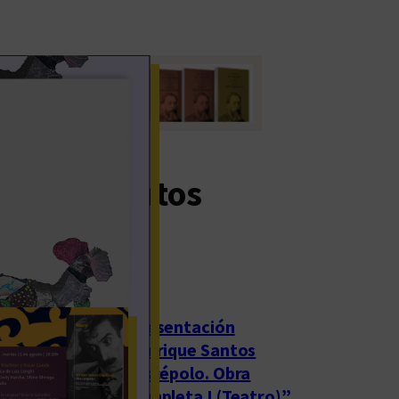
timos eventos
rgados
Presentación
“Enrique Santos
Discépolo. Obra
completa I (Teatro)”