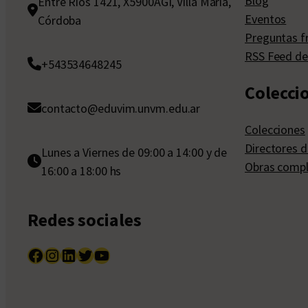
Blog
Entre Ríos 1421, X5900AGI, Villa María,
Eventos
Córdoba
Preguntas f
RSS Feed de
+543534648245
Colecci
contacto@eduvim.unvm.edu.ar
Colecciones
Directores d
Lunes a Viernes de 09:00 a 14:00 y de
Obras compl
16:00 a 18:00 hs
Redes sociales
Facebook
Instagram
LinkedIn
Twitter
YouTube