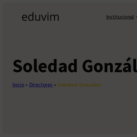
Saltar
al
Institucional
contenido
Soledad Gonzá
Inicio
»
Directores
»
Soledad González