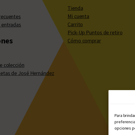
Tienda
Mi cuenta
recuentes
Carrito
 entradas
Pick-Up Puntos de retiro
ones
Cómo comprar
e colección
etas de José Hernández
Para brinda
preferencia
opciones po