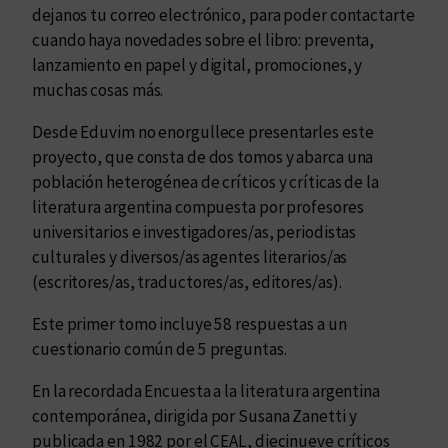
c
dejanos tu correo electrónico, para poder contactarte
a
cuando haya novedades sobre el libro: preventa,
m
lanzamiento en papel y digital, promociones, y
p
muchas cosas más.
o
v
Desde Eduvim no enorgullece presentarles este
a
proyecto, que consta de dos tomos y abarca una
c
población heterogénea de críticos y críticas de la
í
literatura argentina compuesta por profesores
o
universitarios e investigadores/as, periodistas
.
culturales y diversos/as agentes literarios/as
(escritores/as, traductores/as, editores/as).
Este primer tomo incluye 58 respuestas a un
cuestionario común de 5 preguntas.
En la recordada Encuesta a la literatura argentina
contemporánea, dirigida por Susana Zanetti y
publicada en 1982 por el CEAL, diecinueve críticos