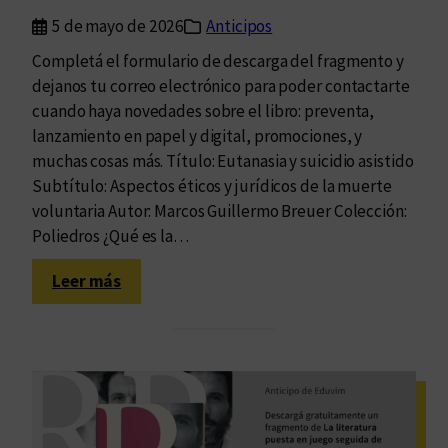
e
5 de mayo de 2026
Anticipos
c
Completá el formulario de descarga del fragmento y
c
dejanos tu correo electrónico para poder contactarte
i
cuando haya novedades sobre el libro: preventa,
o
lanzamiento en papel y digital, promociones, y
n
muchas cosas más. Título: Eutanasia y suicidio asistido
a
Subtítulo: Aspectos éticos y jurídicos de la muerte
l
voluntaria Autor: Marcos Guillermo Breuer Colección:
Poliedros ¿Qué es la…
:
Leer más
E
u
t
a
n
a