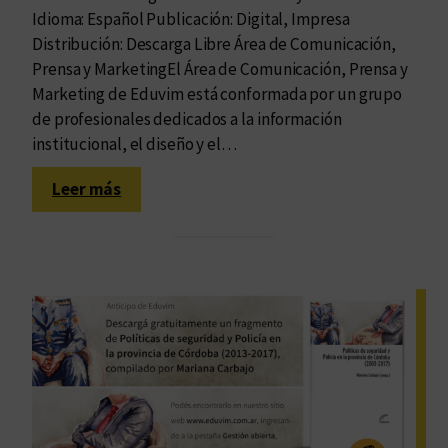
Idioma: Español Publicación: Digital, Impresa
Distribución: Descarga Libre Área de Comunicación,
Prensa y MarketingEl Área de Comunicación, Prensa y
Marketing de Eduvim está conformada por un grupo
de profesionales dedicados a la información
institucional, el diseño y el…
:
Leer más
E
d
i
t
o
r
i
a
l
e