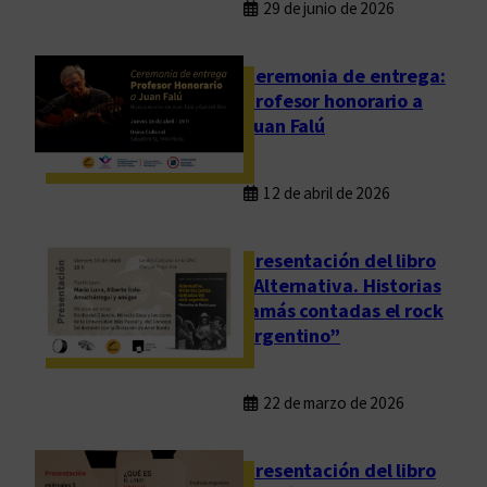
29 de junio de 2026
a
d
e
Ceremonia de entrega:
)
Profesor honorario a
D
Juan Falú
e
l
12 de abril de 2026
a
l
e
Presentación del libro
n
“Alternativa. Historias
g
jamás contadas el rock
argentino”
u
a
e
22 de marzo de 2026
s
c
Presentación del libro
r