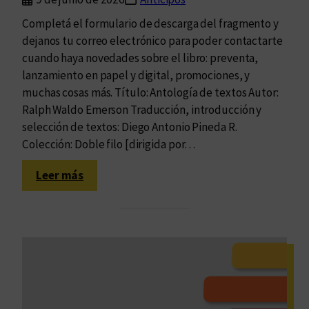
a
Completá el formulario de descarga del fragmento y
p
dejanos tu correo electrónico para poder contactarte
i
cuando haya novedades sobre el libro: preventa,
t
lanzamiento en papel y digital, promociones, y
a
muchas cosas más. Título: Antología de textos Autor:
l
Ralph Waldo Emerson Traducción, introducción y
i
selección de textos: Diego Antonio Pineda R.
s
Colección: Doble filo [dirigida por…
m
o
:
Leer más
?
A
n
t
o
l
o
g