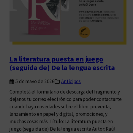
s
i
a
y
s
u
i
c
La literatura puesta en juego
i
(seguida de) De la lengua escrita
d
i
5 de mayo de 2026
Anticipos
o
a
Completá el formulario de descarga del fragmento y
s
dejanos tu correo electrónico para poder contactarte
i
cuando haya novedades sobre el libro: preventa,
s
lanzamiento en papel y digital, promociones, y
t
muchas cosas más. Título: La literatura puesta en
i
juego (seguida de) De la lengua escrita Autor: Raúl