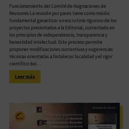
a
Funcionamiento del Comité de Asignaciones de
d
Revisores La revisión por pares tiene como misión
y
fundamental garantizar un escrutinio riguroso de los
P
proyectos presentados a la Editorial, sustentado en
o
los principios de independencia, transparencia y
l
honestidad intelectual. Este proceso permite
i
proponer modificaciones sustantivas y sugerencias
c
técnicas orientadas a fortalecer la calidad y el rigor
í
científico del…
a
e
:
Leer más
n
L
l
a
a
r
p
e
r
v
o
i
v
s