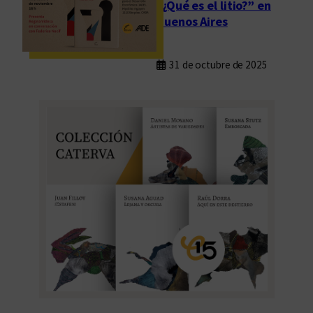
“¿Qué es el litio?” en
i
Buenos Aires
t
a
31 de octubre de 2025