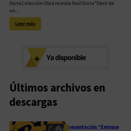
d
Dorra Colección: Obra reunida Raúl Dorra “Decir de
o
un…
:
Leer más
L
a
l
i
t
e
r
a
Últimos archivos en
t
u
descargas
r
a
p
u
Presentación “Enrique