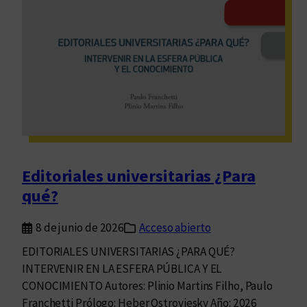
í
a
d
e
t
e
x
t
o
s
Editoriales universitarias ¿Para
qué?
8 de junio de 2026
Acceso abierto
EDITORIALES UNIVERSITARIAS ¿PARA QUÉ?
INTERVENIR EN LA ESFERA PÚBLICA Y EL
CONOCIMIENTO Autores: Plinio Martins Filho, Paulo
Franchetti Prólogo: Heber Ostroviesky Año: 2026