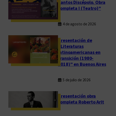
e
Santos Discépolo. Obra
completa I (Teatro)”
s
t
a
4 de agosto de 2026
e
n
Presentación de
j
“Literaturas
u
latinoamericanas en
e
transición (1980-
g
2018)” en Buenos Aires
o
(
s
5 de julio de 2026
e
g
Presentación obra
u
completa Roberto Arlt
i
d