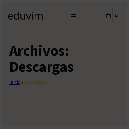
Saltar
Buscar
al
contenido
Archivos:
Descargas
Inicio
»
Descargas