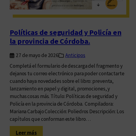
s
u
n
i
Políticas de seguridad y Policía en
v
la provincia de Córdoba.
e
r
27 de mayo de 2026
Anticipos
s
i
Completá el formulario de descarga del fragmento y
t
dejanos tu correo electrónico para poder contactarte
a
cuando haya novedades sobre el libro: preventa,
r
lanzamiento en papel y digital, promociones, y
i
muchas cosas más. Título: Políticas de seguridad y
a
Policía en la provincia de Córdoba. Compiladora:
s
Mariana Carbajo Colección: Poliedros Descripción: Los
¿
capítulos que conforman este libro…
P
:
Leer más
a