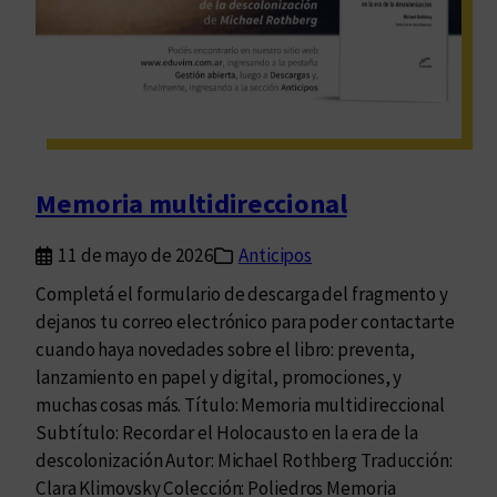
i
i
n
ó
c
n
i
p
a
o
d
r
e
p
Memoria multidireccional
C
a
ó
r
11 de mayo de 2026
Anticipos
r
e
Completá el formulario de descarga del fragmento y
d
s
dejanos tu correo electrónico para poder contactarte
o
e
cuando haya novedades sobre el libro: preventa,
b
n
lanzamiento en papel y digital, promociones, y
a
E
muchas cosas más. Título: Memoria multidireccional
.
d
Subtítulo: Recordar el Holocausto en la era de la
u
descolonización Autor: Michael Rothberg Traducción:
v
Clara Klimovsky Colección: Poliedros Memoria
i