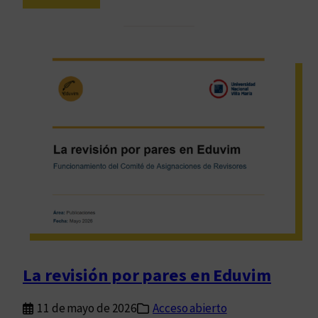
P
r
o
a
l
q
í
u
t
é
i
?
c
a
s
d
e
s
e
g
u
La revisión por pares en Eduvim
r
i
11 de mayo de 2026
Acceso abierto
d