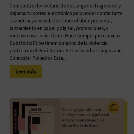
Completá el formulario de descarga del fragmento y
e
dejanos tu correo electrónico para poder contactarte
s
cuando haya novedades sobre el libro: preventa,
,
lanzamiento en papel y digital, promociones, y
d
muchas cosas más. Título: Hace tiempo que caminas
i
Subtítulo: El testimonio andino de la violencia
a
política en el Perú Autora: Betina Sandra Campuzano
g
Colección: Poliedros Este…
r
a
:
Leer más
m
H
a
a
d
c
o
e
r
t
e
i
s
e
y
m
d