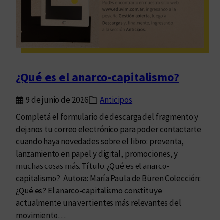
p
i
o
s
q
e
u
ñ
e
a
c
d
¿Qué es el anarco-capitalismo?
a
o
m
r
9 de junio de 2026
Anticipos
i
e
Completá el formulario de descarga del fragmento y
n
s
dejanos tu correo electrónico para poder contactarte
a
cuando haya novedades sobre el libro: preventa,
s
lanzamiento en papel y digital, promociones, y
muchas cosas más. Título: ¿Qué es el anarco-
capitalismo? Autora: María Paula de Büren Colección:
¿Qué es? El anarco-capitalismo constituye
actualmente una vertientes más relevantes del
movimiento…