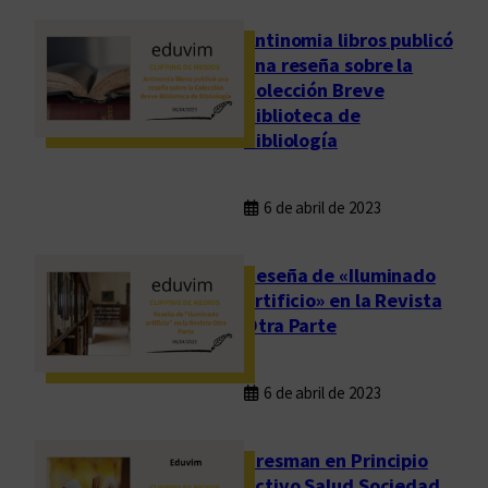
Antinomia libros publicó
una reseña sobre la
Colección Breve
Biblioteca de
Bibliología
6 de abril de 2023
Reseña de «Iluminado
artificio» en la Revista
Otra Parte
6 de abril de 2023
Presman en Principio
Activo Salud Sociedad