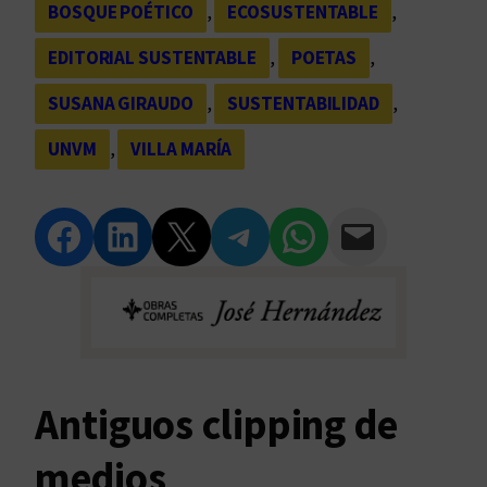
BOSQUE POÉTICO
, 
ECOSUSTENTABLE
, 
EDITORIAL SUSTENTABLE
, 
POETAS
, 
SUSANA GIRAUDO
, 
SUSTENTABILIDAD
, 
UNVM
, 
VILLA MARÍA
Compartir en Facebook
Compartir en LinkedIn
Compartir en Twitter
Compartir en Telegram
Compartir en WhatsApp
Compartir vía Email
Antiguos clipping de
medios