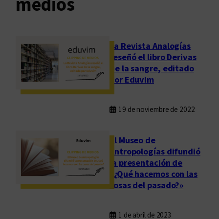
medios
La Revista Analogías
reseñó el libro Derivas
de la sangre, editado
por Eduvim
19 de noviembre de 2022
El Museo de
Antropologías difundió
la presentación de
«¿Qué hacemos con las
cosas del pasado?»
1 de abril de 2023