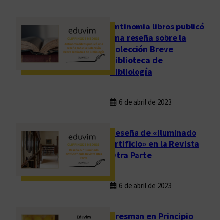
Antinomia libros publicó
una reseña sobre la
Colección Breve
Biblioteca de
Bibliología
6 de abril de 2023
Reseña de «Iluminado
artificio» en la Revista
Otra Parte
6 de abril de 2023
Presman en Principio