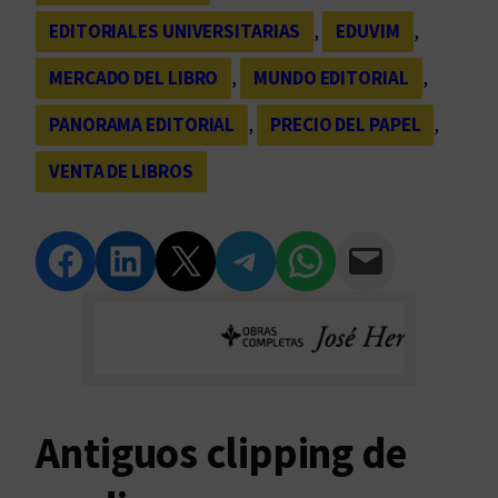
EDITORIALES UNIVERSITARIAS
, 
EDUVIM
, 
MERCADO DEL LIBRO
, 
MUNDO EDITORIAL
, 
PANORAMA EDITORIAL
, 
PRECIO DEL PAPEL
, 
VENTA DE LIBROS
Compartir en Facebook
Compartir en LinkedIn
Compartir en Twitter
Compartir en Telegram
Compartir en WhatsApp
Compartir vía Email
Antiguos clipping de