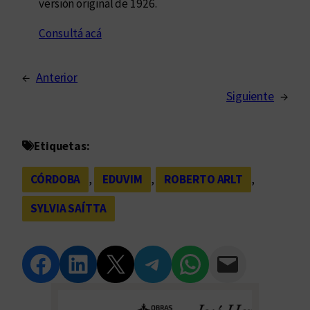
versión original de 1926.
Consultá acá
←
Anterior
Siguiente
→
Etiquetas:
CÓRDOBA
, 
EDUVIM
, 
ROBERTO ARLT
, 
SYLVIA SAÍTTA
Compartir en Facebook
Compartir en LinkedIn
Compartir en Twitter
Compartir en Telegram
Compartir en WhatsApp
Compartir vía Email