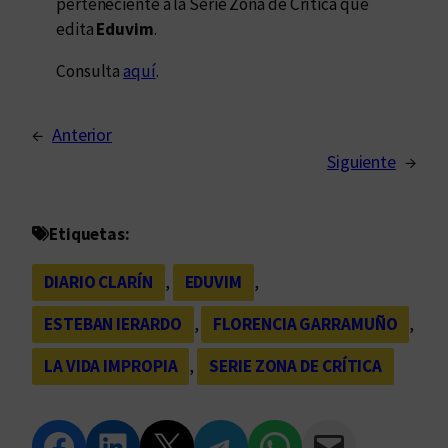
perteneciente a la Serie Zona de Crítica que
edita
Eduvim
.
Consulta
aquí
.
←
Anterior
Siguiente
→
Etiquetas:
DIARIO CLARÍN
, 
EDUVIM
, 
ESTEBAN IERARDO
, 
FLORENCIA GARRAMUÑO
, 
LA VIDA IMPROPIA
, 
SERIE ZONA DE CRÍTICA
Compartir en Facebook
Compartir en LinkedIn
Compartir en Twitter
Compartir en Telegram
Compartir en WhatsApp
Compartir vía Email