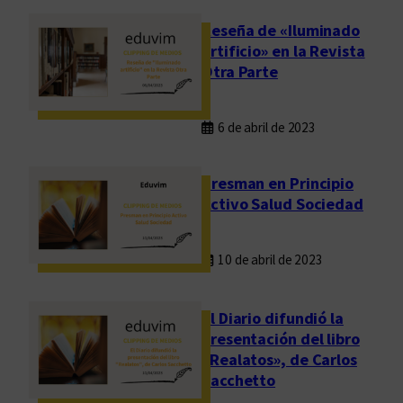
Reseña de «Iluminado
artificio» en la Revista
Otra Parte
6 de abril de 2023
Presman en Principio
Activo Salud Sociedad
10 de abril de 2023
El Diario difundió la
presentación del libro
«Realatos», de Carlos
Sacchetto