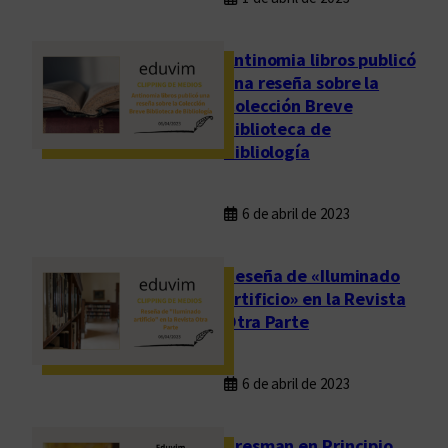
Antinomia libros publicó
una reseña sobre la
Colección Breve
Biblioteca de
Bibliología
6 de abril de 2023
Reseña de «Iluminado
artificio» en la Revista
Otra Parte
6 de abril de 2023
Presman en Principio