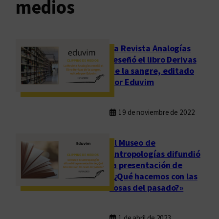
medios
La Revista Analogías
reseñó el libro Derivas
de la sangre, editado
por Eduvim
19 de noviembre de 2022
El Museo de
Antropologías difundió
la presentación de
«¿Qué hacemos con las
cosas del pasado?»
1 de abril de 2023