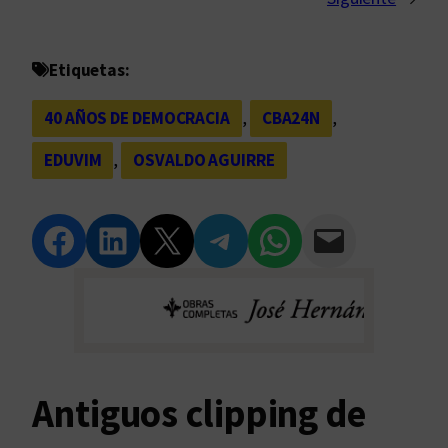
Etiquetas:
40 AÑOS DE DEMOCRACIA
, 
CBA24N
, 
EDUVIM
, 
OSVALDO AGUIRRE
Compartir en Facebook
Compartir en LinkedIn
Compartir en Twitter
Compartir en Telegram
Compartir en WhatsApp
Compartir vía Email
Antiguos clipping de