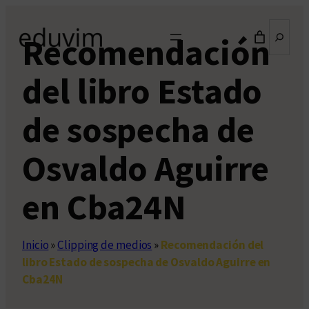
Saltar
Buscar
al
Recomendación
contenido
del libro Estado
de sospecha de
Osvaldo Aguirre
en Cba24N
Inicio
»
Clipping de medios
»
Recomendación del
libro Estado de sospecha de Osvaldo Aguirre en
Cba24N