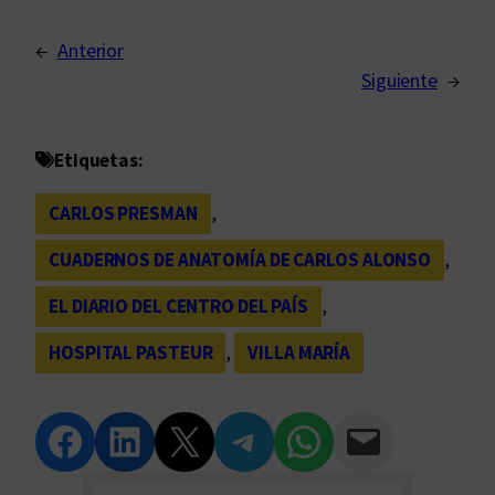
←
Anterior
Siguiente
→
Etiquetas:
CARLOS PRESMAN
, 
CUADERNOS DE ANATOMÍA DE CARLOS ALONSO
, 
EL DIARIO DEL CENTRO DEL PAÍS
, 
HOSPITAL PASTEUR
, 
VILLA MARÍA
Compartir en Facebook
Compartir en LinkedIn
Compartir en Twitter
Compartir en Telegram
Compartir en WhatsApp
Compartir vía Email