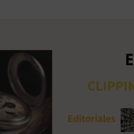
Ant
me