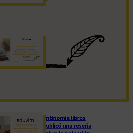
19 de noviembre de 2022
El Museo de
Antropologías
difundió la
presentación de
«¿Qué hacemos con
las cosas del pasado?»
1 de abril de 2023
Antinomia libros
publicó una reseña