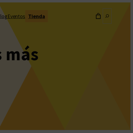
Buscar
log
Eventos
Tienda
s más