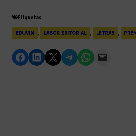
Etiquetas:
EDUVIM
, 
LABOR EDITORIAL
, 
LETRAS
, 
PRE
Compartir en Facebook
Compartir en LinkedIn
Compartir en Twitter
Compartir en Telegram
Compartir en WhatsApp
Compartir vía Email