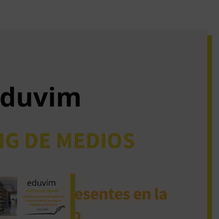
iguos clipping de
dios
La Revista Analogías
reseñó el libro Derivas
de la sangre, editado
por Eduvim