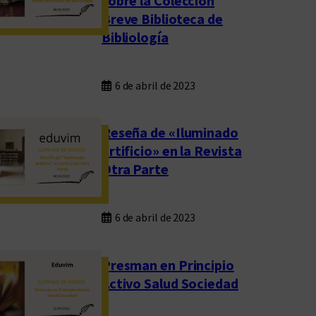
sobre la Colección
Breve Biblioteca de
Bibliología
6 de abril de 2023
Reseña de «Iluminado
artificio» en la Revista
Otra Parte
6 de abril de 2023
Presman en Principio
Activo Salud Sociedad