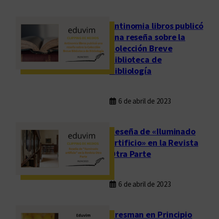
Antinomia libros publicó
una reseña sobre la
Colección Breve
Biblioteca de
Bibliología
6 de abril de 2023
Reseña de «Iluminado
artificio» en la Revista
Otra Parte
6 de abril de 2023
Presman en Principio