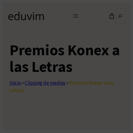
Saltar
Buscar
al
contenido
Premios Konex a
las Letras
Inicio
»
Clipping de medios
»
Premios Konex a las
Letras