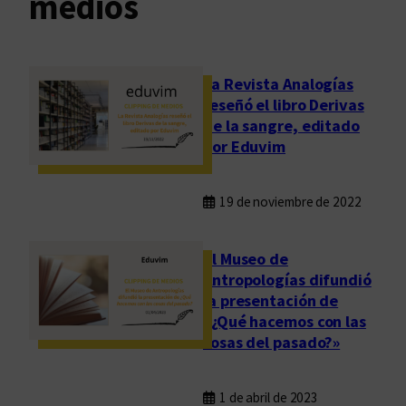
medios
La Revista Analogías
reseñó el libro Derivas
de la sangre, editado
por Eduvim
19 de noviembre de 2022
El Museo de
Antropologías difundió
la presentación de
«¿Qué hacemos con las
cosas del pasado?»
1 de abril de 2023