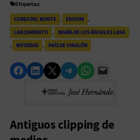
Etiquetas:
COREA DEL NORTE
, 
EDUVIM
, 
LANZAMIENTO
, 
MARÍA DE LOS ÁNGELES LASA
, 
NOVEDAD
, 
PAÍS DE VINALÓN
Compartir en Facebook
Compartir en LinkedIn
Compartir en Twitter
Compartir en Telegram
Compartir en WhatsApp
Compartir vía Email
Antiguos clipping de
medios