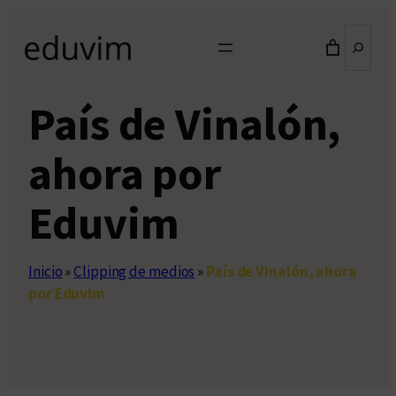
Saltar
Buscar
al
contenido
País de Vinalón,
ahora por
Eduvim
Inicio
»
Clipping de medios
»
País de Vinalón, ahora
por Eduvim