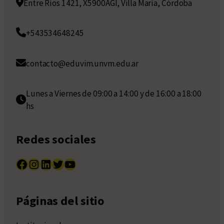
Entre Ríos 1421, X5900AGI, Villa María, Córdoba
+543534648245
contacto@eduvim.unvm.edu.ar
Lunes a Viernes de 09:00 a 14:00 y de 16:00 a 18:00
hs
Redes sociales
Facebook
Instagram
LinkedIn
Twitter
YouTube
Páginas del sitio