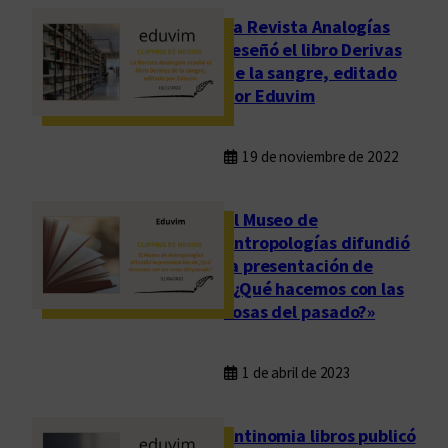
La Revista Analogías
reseñó el libro Derivas
de la sangre, editado
por Eduvim
19 de noviembre de 2022
El Museo de
Antropologías difundió
la presentación de
«¿Qué hacemos con las
cosas del pasado?»
1 de abril de 2023
Antinomia libros publicó