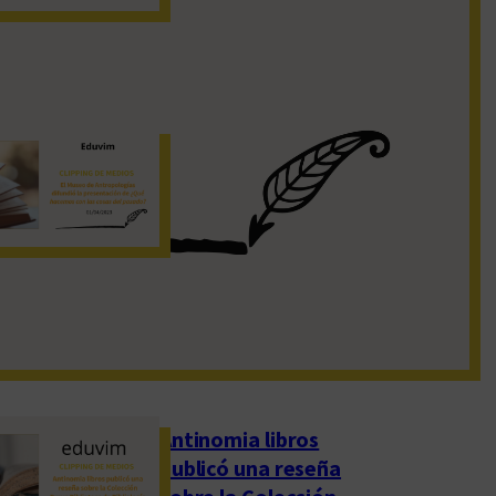
19 de noviembre de 2022
El Museo de
Antropologías
difundió la
presentación de
«¿Qué hacemos con
las cosas del pasado?»
1 de abril de 2023
Antinomia libros
publicó una reseña