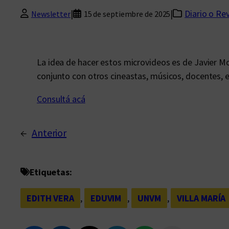
|
|
Diario o Re
Newsletter
15 de septiembre de 2025
La idea de hacer estos microvideos es de Javier Mor
conjunto con otros cineastas, músicos, docentes, e
Consultá acá
←
Anterior
Etiquetas:
EDITH VERA
, 
EDUVIM
, 
UNVM
, 
VILLA MARÍA