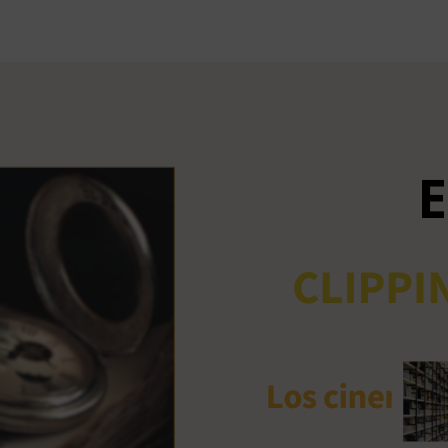
Ant
me