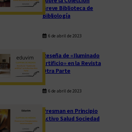
sobre la Colección
Breve Biblioteca de
Bibliología
6 de abril de 2023
Reseña de «Iluminado
artificio» en la Revista
Otra Parte
6 de abril de 2023
Presman en Principio
Activo Salud Sociedad