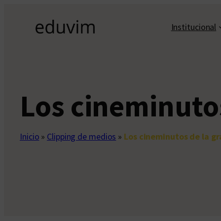
Saltar
al
Institucional
contenido
Los cineminutos
Inicio
»
Clipping de medios
»
Los cineminutos de la g