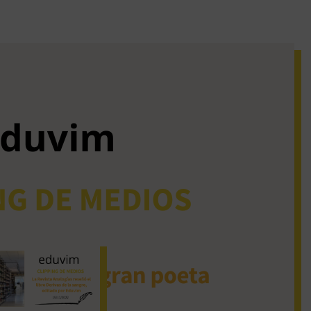
iguos clipping de
dios
La Revista Analogías
reseñó el libro Derivas
de la sangre, editado
por Eduvim