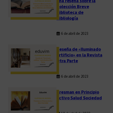
una reseña sobre la
Colección Breve
Biblioteca de
Bibliología
6 de abril de 2023
Reseña de «Iluminado
artificio» en la Revista
Otra Parte
6 de abril de 2023
Presman en Principio
Activo Salud Sociedad