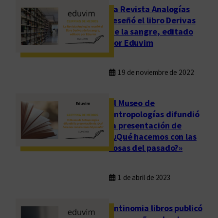
La Revista Analogías
reseñó el libro Derivas
de la sangre, editado
por Eduvim
19 de noviembre de 2022
El Museo de
Antropologías difundió
la presentación de
«¿Qué hacemos con las
cosas del pasado?»
1 de abril de 2023
Antinomia libros publicó