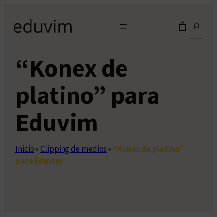
Saltar
Buscar
al
contenido
“Konex de
platino” para
Eduvim
Inicio
»
Clipping de medios
»
“Konex de platino”
para Eduvim