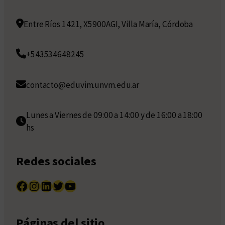
Entre Ríos 1421, X5900AGI, Villa María, Córdoba
+543534648245
contacto@eduvim.unvm.edu.ar
Lunes a Viernes de 09:00 a 14:00 y de 16:00 a 18:00
hs
Redes sociales
Facebook
Instagram
LinkedIn
Twitter
YouTube
Páginas del sitio