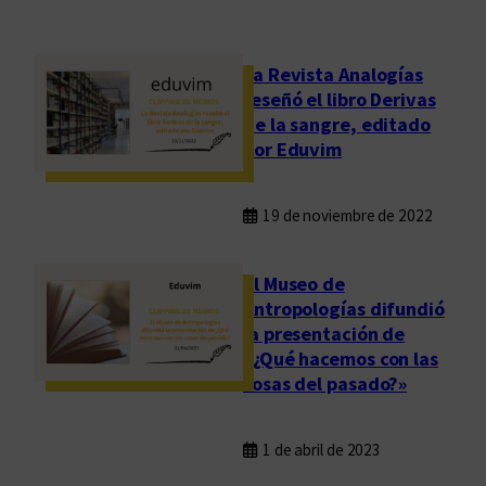
La Revista Analogías
reseñó el libro Derivas
de la sangre, editado
por Eduvim
19 de noviembre de 2022
El Museo de
Antropologías difundió
la presentación de
«¿Qué hacemos con las
cosas del pasado?»
1 de abril de 2023