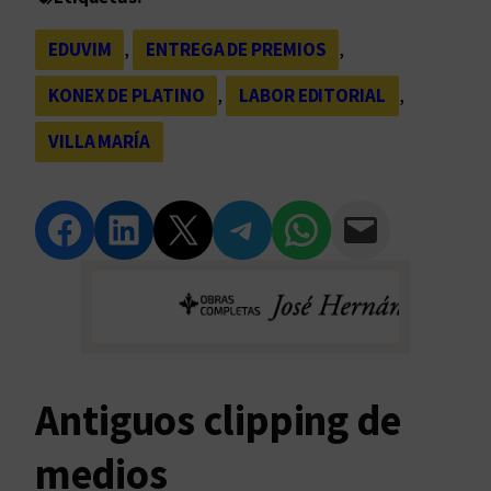
EDUVIM
, 
ENTREGA DE PREMIOS
, 
KONEX DE PLATINO
, 
LABOR EDITORIAL
, 
VILLA MARÍA
Compartir en Facebook
Compartir en LinkedIn
Compartir en Twitter
Compartir en Telegram
Compartir en WhatsApp
Compartir vía Email
Antiguos clipping de
medios