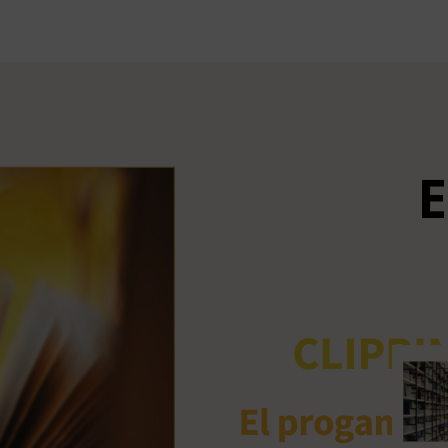
Ant
me