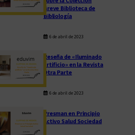
sobre la Colección
Breve Biblioteca de
Bibliología
6 de abril de 2023
Reseña de «Iluminado
artificio» en la Revista
Otra Parte
6 de abril de 2023
Presman en Principio
Activo Salud Sociedad