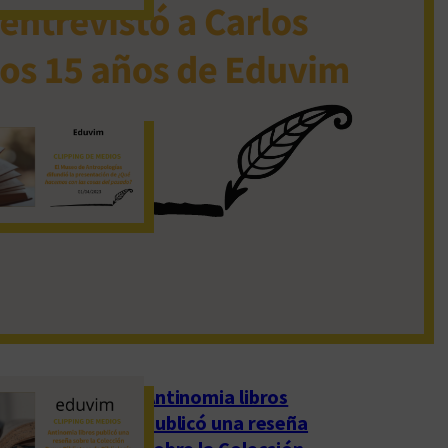
19 de noviembre de 2022
El Museo de
Antropologías
difundió la
presentación de
«¿Qué hacemos con
las cosas del pasado?»
1 de abril de 2023
Antinomia libros
publicó una reseña