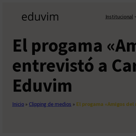
Saltar
al
Institucional
contenido
El progama «Ami
entrevistó a Ca
Eduvim
Inicio
»
Clipping de medios
»
El progama «Amigos del r