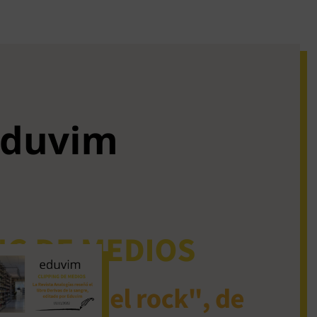
iguos clipping de
dios
La Revista Analogías
reseñó el libro Derivas
de la sangre, editado
por Eduvim