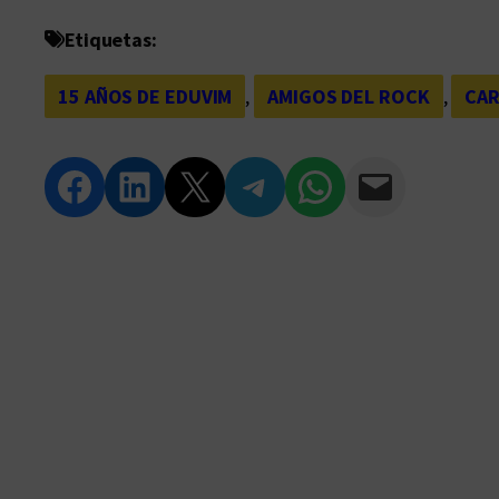
Etiquetas:
15 AÑOS DE EDUVIM
, 
AMIGOS DEL ROCK
, 
CAR
Compartir en Facebook
Compartir en LinkedIn
Compartir en Twitter
Compartir en Telegram
Compartir en WhatsApp
Compartir vía Email