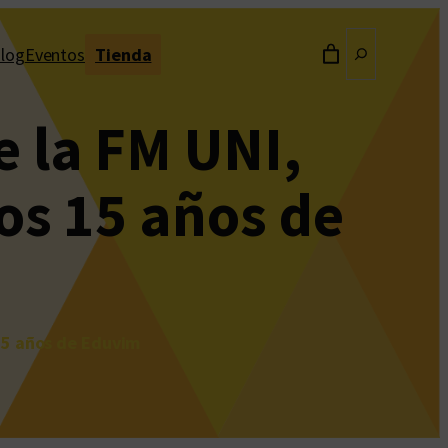
Buscar
log
Eventos
Tienda
e la FM UNI,
los 15 años de
 15 años de Eduvim