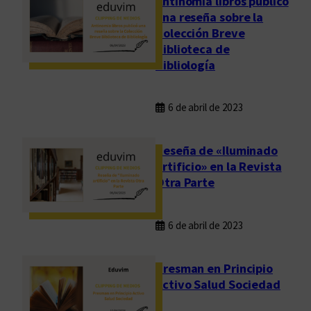
Antinomia libros publicó
una reseña sobre la
Colección Breve
Biblioteca de
Bibliología
6 de abril de 2023
Reseña de «Iluminado
artificio» en la Revista
Otra Parte
6 de abril de 2023
Presman en Principio
Activo Salud Sociedad