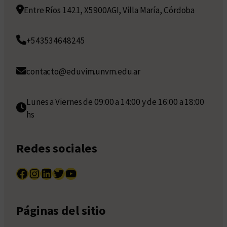
Entre Ríos 1421, X5900AGI, Villa María, Córdoba
+543534648245
contacto@eduvim.unvm.edu.ar
Lunes a Viernes de 09:00 a 14:00 y de 16:00 a 18:00
hs
Redes sociales
Facebook
Instagram
LinkedIn
Twitter
YouTube
Páginas del sitio