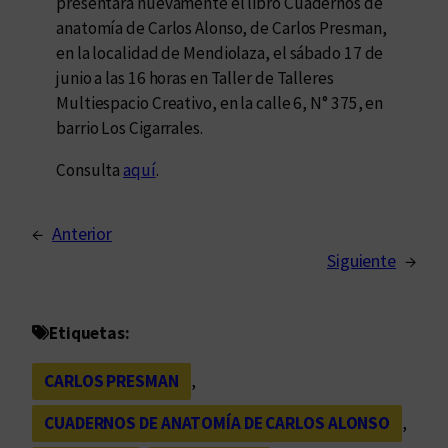
presentará nuevamente el libro Cuadernos de
anatomía de Carlos Alonso, de Carlos Presman,
en la localidad de Mendiolaza, el sábado 17 de
junio a las 16 horas en Taller de Talleres
Multiespacio Creativo, en la calle 6, N° 375, en
barrio Los Cigarrales.
Consulta
aquí
.
←
Anterior
Siguiente
→
Etiquetas:
CARLOS PRESMAN
, 
CUADERNOS DE ANATOMÍA DE CARLOS ALONSO
, 