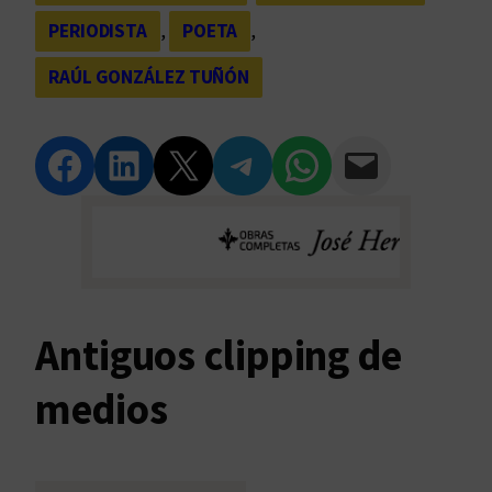
PERIODISTA
, 
POETA
, 
RAÚL GONZÁLEZ TUÑÓN
Compartir en Facebook
Compartir en LinkedIn
Compartir en Twitter
Compartir en Telegram
Compartir en WhatsApp
Compartir vía Email
Antiguos clipping de
medios