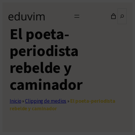
Saltar
Buscar
al
contenido
El poeta-
periodista
rebelde y
caminador
Inicio
»
Clipping de medios
»
El poeta-periodista
rebelde y caminador