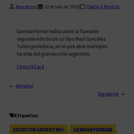
|
|
Diario o Revista
Newsletter
22 de julio de 2025
Germán Ferrari habla sobre la flamante
segunda edición de su libro Raúl González
Tuñón periodista, en el que abre múltiples
facetas del gran escritor argentino.
Consultá acá
←
Anterior
Siguiente
→
Etiquetas:
ESCRITOR ARGENTINO
, 
GERMAN FERRARI
, 