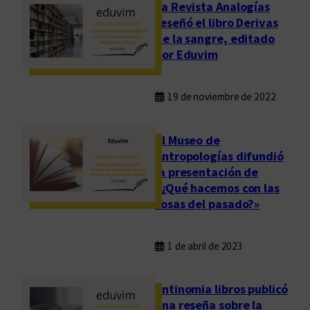
La Revista Analogías
reseñó el libro Derivas
de la sangre, editado
por Eduvim
19 de noviembre de 2022
El Museo de
Antropologías difundió
la presentación de
«¿Qué hacemos con las
cosas del pasado?»
1 de abril de 2023
Antinomia libros publicó
una reseña sobre la