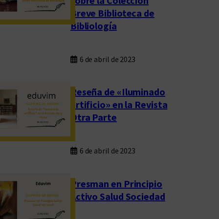
sobre la Colección
Breve Biblioteca de
Bibliología
6 de abril de 2023
Reseña de «Iluminado
artificio» en la Revista
Otra Parte
6 de abril de 2023
Presman en Principio
Activo Salud Sociedad