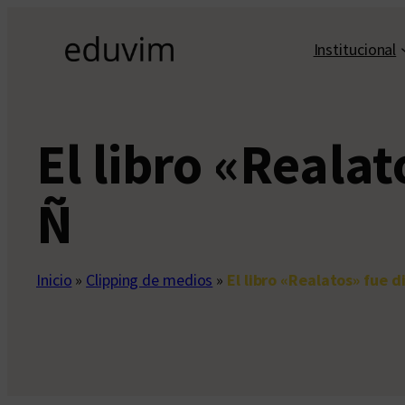
Saltar
al
Institucional
contenido
El libro «Realat
Ñ
Inicio
»
Clipping de medios
»
El libro «Realatos» fue d