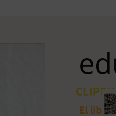
Ant
me