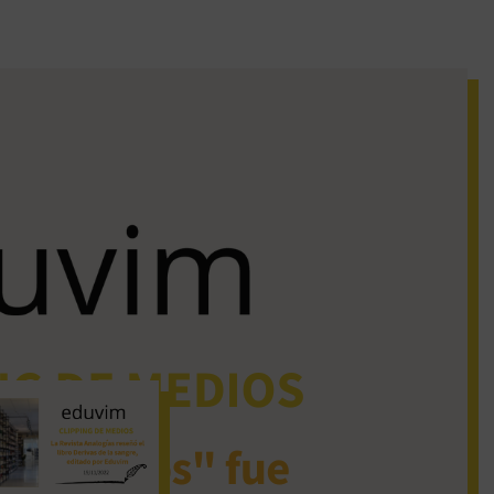
iguos clipping de
dios
La Revista Analogías
reseñó el libro Derivas
de la sangre, editado
por Eduvim