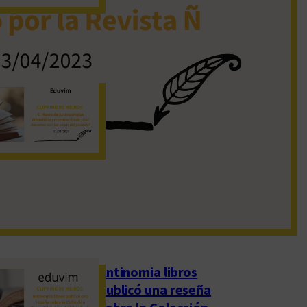
19 de noviembre de 2022
El Museo de
Antropologías
difundió la
presentación de
«¿Qué hacemos con
las cosas del pasado?»
1 de abril de 2023
Antinomia libros
publicó una reseña