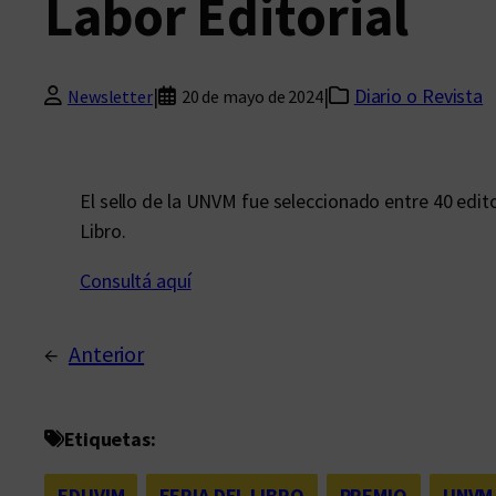
Labor Editorial
|
|
Diario o Revista
Newsletter
20 de mayo de 2024
El sello de la UNVM fue seleccionado entre 40 editori
Libro.
Consultá aquí
←
Anterior
Etiquetas:
EDUVIM
, 
FERIA DEL LIBRO
, 
PREMIO
, 
UNVM