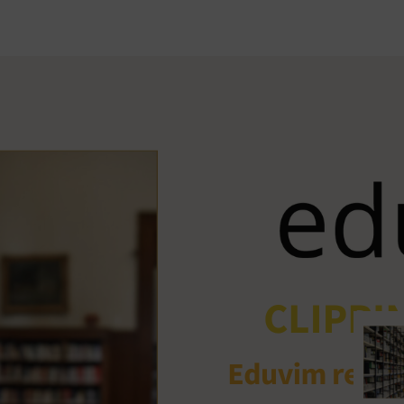
Ant
me