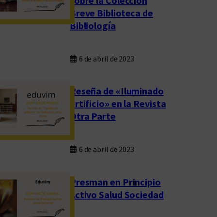
sobre la Colección
Breve Biblioteca de
Bibliología
6 de abril de 2023
Reseña de «Iluminado
artificio» en la Revista
Otra Parte
6 de abril de 2023
Presman en Principio
Activo Salud Sociedad