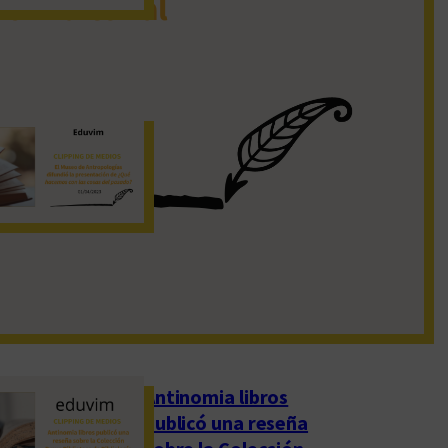
19 de noviembre de 2022
El Museo de
Antropologías
difundió la
presentación de
«¿Qué hacemos con
las cosas del pasado?»
1 de abril de 2023
Antinomia libros
publicó una reseña