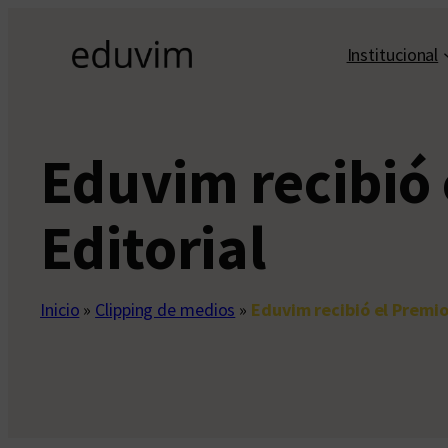
Saltar
al
Institucional
contenido
Eduvim recibió 
Editorial
Inicio
»
Clipping de medios
»
Eduvim recibió el Premio