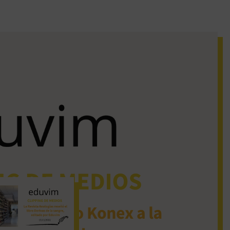
iguos clipping de
dios
La Revista Analogías
reseñó el libro Derivas
de la sangre, editado
por Eduvim