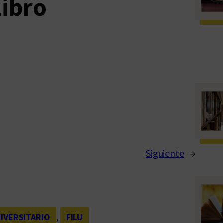
Libro
Siguiente
→
NIVERSITARIO
, 
FILU