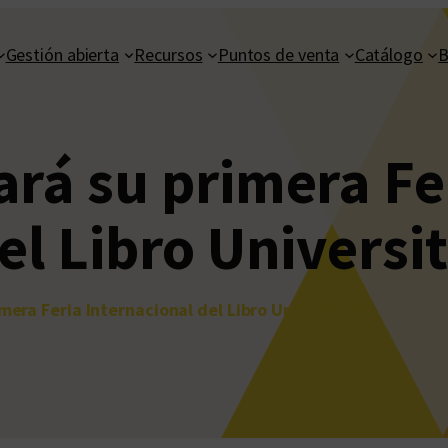
Gestión abierta
Recursos
Puntos de venta
Catálogo
B
ará su primera Fe
el Libro Universi
mera Feria Internacional del Libro Universitario