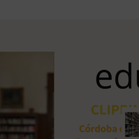
Ant
me