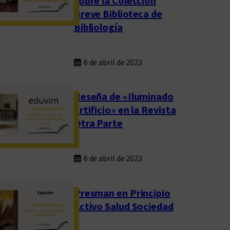
sobre la Colección
Breve Biblioteca de
Bibliología
6 de abril de 2023
Reseña de «Iluminado
artificio» en la Revista
Otra Parte
6 de abril de 2023
Presman en Principio
Activo Salud Sociedad