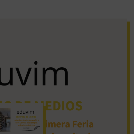
iguos clipping de
dios
La Revista Analogías
reseñó el libro Derivas
de la sangre, editado
por Eduvim