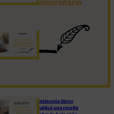
19 de noviembre de 2022
El Museo de
Antropologías
difundió la
presentación de
«¿Qué hacemos con
las cosas del pasado?»
1 de abril de 2023
Antinomia libros
publicó una reseña